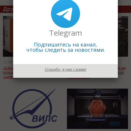
Другие статьи по теме
Telegram
Подпишитесь на канал,
чтобы следить за новостями.
11.08.2017
05.08.2017
«Швабе» перевел изготовление
«ПКНМ» поставила заказчикам
Спасибо, я уже с вами!
прицела ночного видения на
немагнитные УБТ с наплавкой
«цифру»
hardbanding