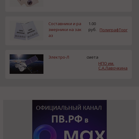
Составники и ра
1.00
змерники на зак
руб.
ПолиграфТорг
аз
Электро-Л
смета
НПО им.
С.А.Лавочкина