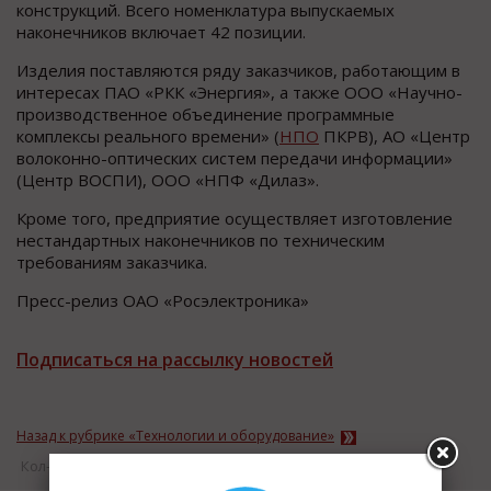
конструкций. Всего номенклатура выпускаемых
наконечников включает 42 позиции.
Изделия поставляются ряду заказчиков, работающим в
интересах ПАО «РКК «Энергия», а также ООО «Научно-
производственное объединение программные
комплексы реального времени» (
НПО
ПКРВ), АО «Центр
волоконно-оптических систем передачи информации»
(Центр ВОСПИ), ООО «НПФ «Дилаз».
Кроме того, предприятие осуществляет изготовление
нестандартных наконечников по техническим
требованиям заказчика.
Пресс-релиз ОАО «Росэлектроника»
Подписаться на рассылку новостей
Назад к рубрике «Технологии и оборудование»
Кол-во просмотров: 16758