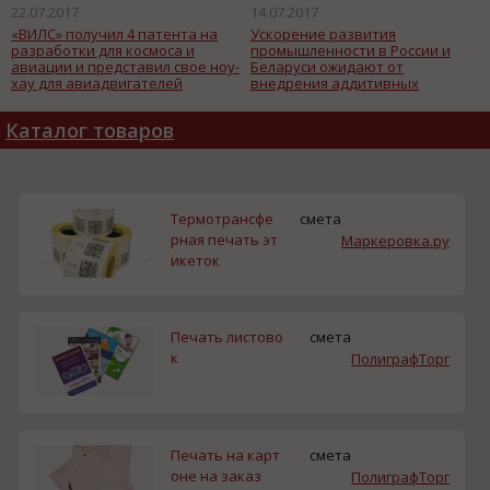
22.07.2017
14.07.2017
«ВИЛС» получил 4 патента на
Ускорение развития
разработки для космоса и
промышленности в России и
авиации и представил свое ноу-
Беларуси ожидают от
хау для авиадвигателей
внедрения аддитивных
технологий
Каталог товаров
Термотрансфе
смета
рная печать эт
Маркеровка.ру
икеток
Печать листово
смета
к
ПолиграфТорг
Печать на карт
смета
оне на заказ
ПолиграфТорг