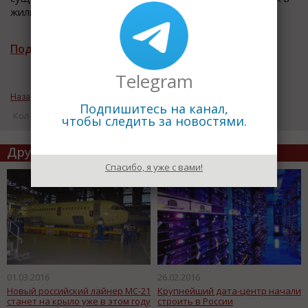
жилых и общественных зданиях.
Подписаться на рассылку новостей
Telegram
Назад к рубрике «Технологии и оборудование»
Подпишитесь на канал,
Кол-во просмотров: 18981
чтобы следить за новостями.
Другие статьи по теме
Спасибо, я уже с вами!
01.03.2016
26.02.2016
Новый российский лайнер МС-21
Крупнейший дата-центр начали
станет на крыло уже в этом году
строить в России