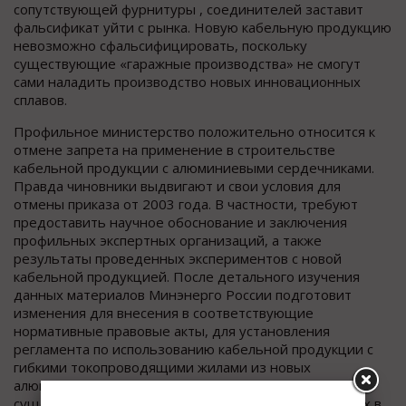
сопутствующей фурнитуры , соединителей заставит
фальсификат уйти с рынка. Новую кабельную продукцию
невозможно сфальсифицировать, поскольку
существующие «гаражные производства» не смогут
сами наладить производство новых инновационных
сплавов.
Профильное министерство положительно относится к
отмене запрета на применение в строительстве
кабельной продукции с алюминиевыми сердечниками.
Правда чиновники выдвигают и свои условия для
отмены приказа от 2003 года. В частности, требуют
предоставить научное обоснование и заключения
профильных экспертных организаций, а также
результаты проведенных экспериментов с новой
кабельной продукцией. После детального изучения
данных материалов Минэнерго России подготовит
изменения для внесения в соответствующие
нормативные правовые акты, для установления
регламента по использованию кабельной продукции с
гибкими токопроводящими жилами из новых
алюминиевых сплавов, в строительстве и в
существующих на данный момент электроустановках в