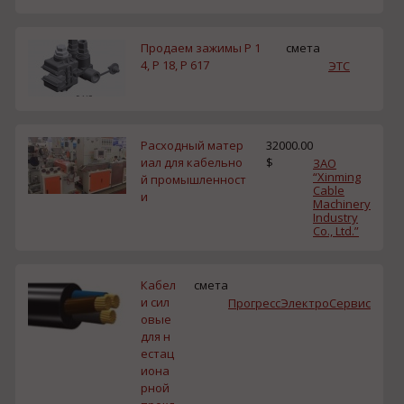
Продаем зажимы P 1
смета
4, P 18, P 617
ЭТС
Расходный матер
32000.00
иал для кабельно
$
ЗАО
“Xinming
й промышленност
Cable
и
Machinery
Industry
Co., Ltd.”
Кабел
смета
и сил
ПрогрессЭлектроСервис
овые
для н
естац
иона
рной