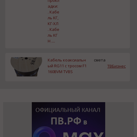
прокл
адки:
. Кабе
ль КГ,
КГ-ХЛ
. Кабе
ль КГ
Н ....
Кабель коаксиальн
смета
ый RG11 с тросом F1
TBБизнес
160BVM TVBS