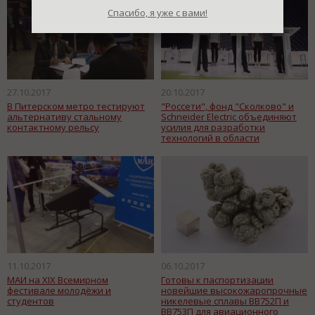
Спасибо, я уже с вами!
27.10.2017
20.10.2017
В Питерском метро тестируют
"Россети", фонд "Сколково" и
альтернативу стальному
Schneider Electric объединяют
контактному рельсу
усилия для разработки
технологий в области
интеллектуальных
электрических сетей
11.10.2017
06.10.2017
МАИ на XIX Всемирном
Готовы к паспортизации
фестивале молодёжи и
новейшие высокожаропрочные
студентов
никелевые сплавы ВВ752П и
ВВ753П для авиационного