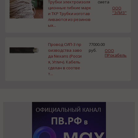
Трубки электроизоля
смета
ционные гибкие марк
ООО
"ЭЛИЗ"
и ТКР Трубки изготав
ливаются из резинов
ых...
Провод СИП-3 пр
77000.00
оизводства заво
руб.
ООО
ПРокабель
да Nexans (Росси
я, Углич). Кабель
сделан в соотве
т...