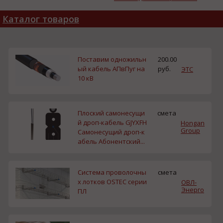
двигателестроения
Каталог товаров
Поставим одножильн
200.00
ый кабель АПвПуг на
руб.
ЭТС
10 кВ
Плоский самонесущи
смета
й дроп-кабель GJYXFH
Hongan
Group
Самонесущий дроп-к
абель Абонентский...
Система проволочны
смета
х лотков OSTEC серии
ОВЛ-
Энерго
ПЛ