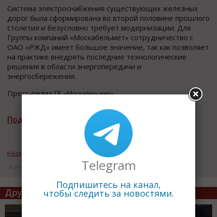
Система электроснабжения существующих железных
дорог была сформирована во второй половине прошлого
столетия и безусловно требует модернизации. Для
Группы компаний «Москабельмет» сотрудничество с
ОАО «РЖД» имеет большое значение, так как позволяет
на практике внедрять последние технологические
решения в области энергопередачи и
энергосбережения.
Пресс-релиз
ГК «Москабельмет»
Подписаться на рассылку новостей
Назад к рубрике «Технологии и оборудование»
Telegram
Кол-во просмотров: 16631
Подпишитесь на канал,
Другие статьи по теме
чтобы следить за новостями.