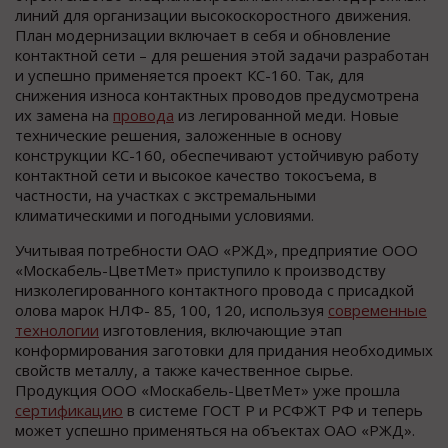
линий для организации высокоскоростного движения.
План модернизации включает в себя и обновление
контактной сети – для решения этой задачи разработан
и успешно применяется проект КС-160. Так, для
снижения износа контактных проводов предусмотрена
их замена на
провода
из легированной меди. Новые
технические решения, заложенные в основу
конструкции КС-160, обеспечивают устойчивую работу
контактной сети и высокое качество токосъема, в
частности, на участках с экстремальными
климатическими и погодными условиями.
Учитывая потребности ОАО «РЖД», предприятие ООО
«Москабель-ЦветМет» приступило к производству
низколегированного контактного провода с присадкой
олова марок НЛФ- 85, 100, 120, используя
современные
технологии
изготовления, включающие этап
конформирования заготовки для придания необходимых
свойств металлу, а также качественное сырье.
Продукция ООО «Москабель-ЦветМет» уже прошла
сертификацию
в системе ГОСТ Р и РСФЖТ РФ и теперь
может успешно применяться на объектах ОАО «РЖД».