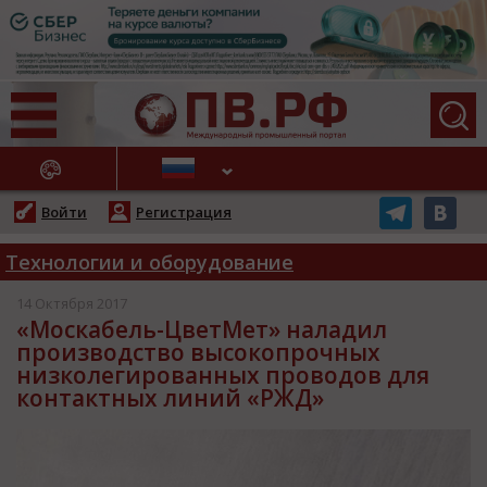
АЖНЫЕ НОВОСТИ
Войти
Регистрация
Технологии и оборудование
14 Октября 2017
«Москабель-ЦветМет» наладил
производство высокопрочных
низколегированных проводов для
контактных линий «РЖД»