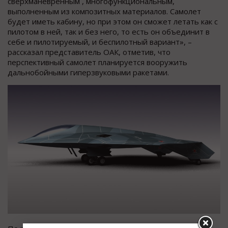
сверхманевренным , многофункциональным,
выполненным из композитных материалов. Самолет
будет иметь кабину, но при этом он сможет летать как с
пилотом в ней, так и без него, то есть он объединит в
себе и пилотируемый, и беспилотный вариант», –
рассказал представитель ОАК, отметив, что
перспективный самолет планируется вооружить
дальнобойными гиперзвуковыми ракетами.