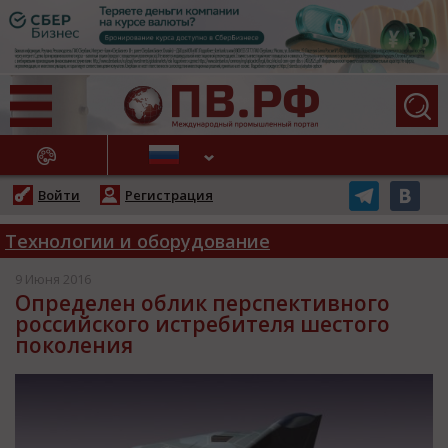
АЖНЫЕ НОВОСТИ
Войти
Регистрация
Технологии и оборудование
9 Июня 2016
Определен облик перспективного
российского истребителя шестого
поколения