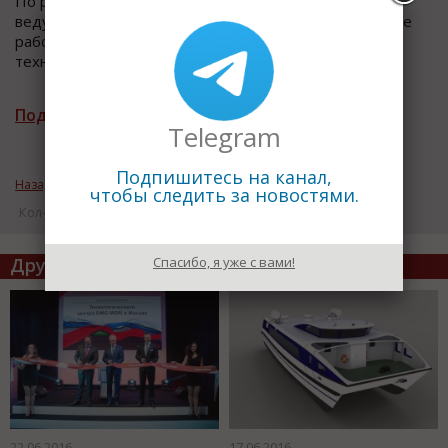
По разработке самолета шестого поколения уже
ведутся соответствующие научно-исследовательские
работы, в том числе конструктора уже приступили к
техническому проектированию, добавил он.
Подписаться на рассылку новостей
Telegram
Подпишитесь на канал,
Назад к рубрике «Технологии и оборудование»
чтобы следить за новостями.
Кол-во просмотров: 20724
Спасибо, я уже с вами!
Другие статьи по теме
22.06.2016
17.06.2016