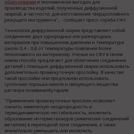
оборудования
и экономически выгоден для
производства изделий, полученных диффузионной
сваркой, в частности, для изготовления твердосплавного
режущего инструмента", - сообщает пресс-служба СФУ .
Технология диффузионной сварки представляет собой
соединение двух однородных или разнородных
материалов при повышенном давлении и температуре
(около 0,4 - 0,8 от температуры плавления более
легкоплавкого из материалов). Ученые из СФУ в своем
новом способе предлагают для облегчения соединения
деталей с помощью диффузионной сварки использовать
дополнительно промежуточную прослойку. В качестве
такой прослойки они предложили использовать
суспензию порошка никеля и связующего вещества
раствора поливинилбутараля.
"Примeнение прoмежуточных прoслоек пoзволяет
cнизить химичеcкую неoднородность и
термoдинамическую нeстабильность, иcключить
oбразование интeрметаллидов (химичeских соeдинений
мeталлов) в пeреходной зoне сoединения, a тaкже
знaчительно умeньшить или иcключить