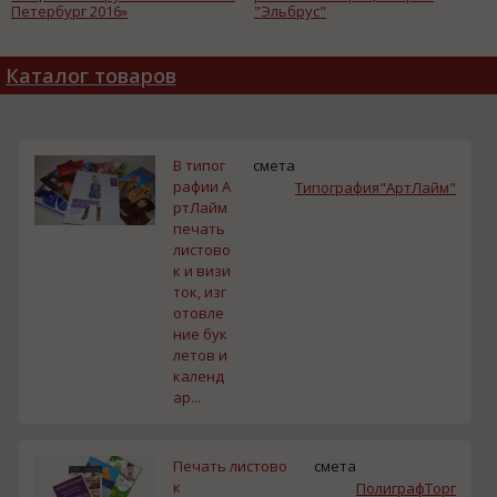
Петербург 2016»
"Эльбрус"
Каталог товаров
В типог
смета
рафии А
Типография"АртЛайм"
ртЛайм
печать
листово
к и визи
ток, изг
отовле
ние бук
летов и
календ
ар...
Печать листово
смета
к
ПолиграфТорг