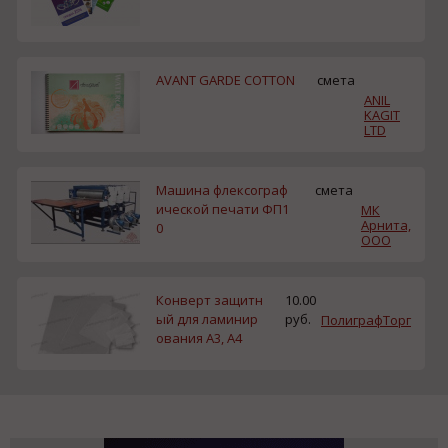
AVANT GARDE COTTON
смета
ANIL
KAGIT
LTD
Машина флексограф
смета
ической печати ФП1
МК
Арнита,
0
ООО
Конверт защитн
10.00
ый для ламинир
руб.
ПолиграфТорг
ования A3, А4