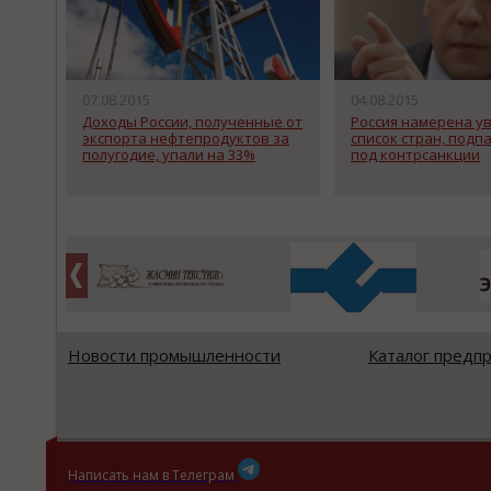
07.08.2015
04.08.2015
Доходы России, полученные от
Россия намерена у
экспорта нефтепродуктов за
список стран, под
полугодие, упали на 33%
под контрсанкции
Новости промышленности
Каталог предп
Написать нам в Телеграм