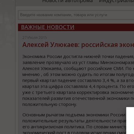
Новости автопрома
Индустриаль
департамента продаж и контрактации
ин
гражданского судостроения ...
Чт
ВАЖНЫЕ НОВОСТИ
27 Июля 2015
Алексей Улюкаев: российская эко
Экономика России достигла нижней точки падения,
заявление прозвучало из уст главы Минэкономраз
Алексея Улюкаева, сообщают российские СМИ. По 
мнению , об этом можно судить по итогам полугоди
первый квартал падение составляло 3,4 %, а за вт
квартал эта цифра составляла 4,4 процента. По ег
уже с третьего квартала корректировка экономиче
показателей развития отечественной экономики п
положительную сторону.
Основным рычагом подъема экономики России бу
положительные результаты деятельности правите
его антикризисная политика. По словам министра 
экономический рост в годовом исчислении смогут 