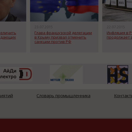
23.07.2015
22.07.2015
величить
Глава французской делегации
Инфляция в Р
падающих
в Крыму призвал отменить
продолжает 
санкции против РФ
риятий
Словарь промышленника
Контакт