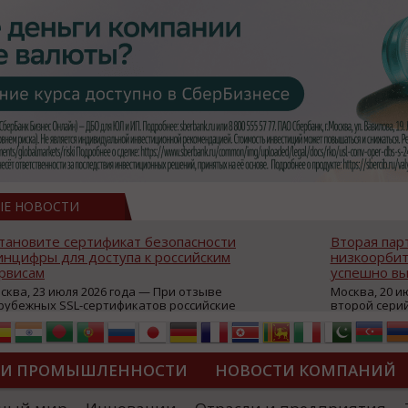
ЫЕ НОВОСТИ
тановите сертификат безопасности
Вторая пар
нцифры для доступа к российским
низкоорбит
рвисам
успешно вы
сква, 23 июля 2026 года — При отзыве
Москва, 20 и
рубежных SSL-сертификатов российские
второй сери
йты могут некорректно открываться в
аппаратов, к
остранных браузерах (Google Chrome,
масштабной 
fari, Edge и др.), а соединение с сервисами
группировки
жет отображаться как небезопасное.
интернет с 
ТИ ПРОМЫШЛЕННОСТИ
НОВОСТИ КОМПАНИЙ
которые ресурсы уже сообщили о
из ключевых
зможной недоступности и ошибках при
«Экономика 
дключении из-за отзывов сертификатов
трансформаци
ДИПЛОМЫ