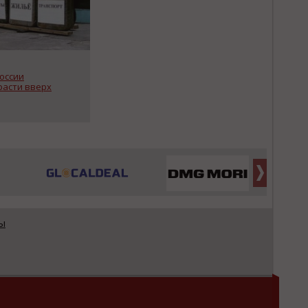
оссии
расти вверх
ы