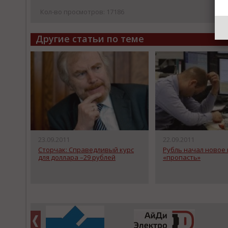
Кол-во просмотров: 17186
Другие статьи по теме
23.09.2011
22.09.2011
Сторчак: Справедливый курс
Рубль начал новое
для доллара –29 рублей
«пропасть»