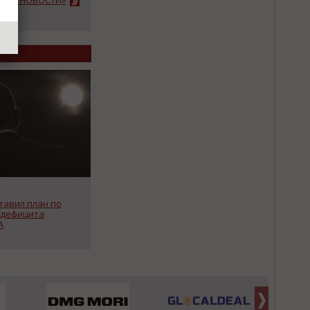
АЖНЫЕ НОВОСТИ»
тавил план по
 дефицита
А