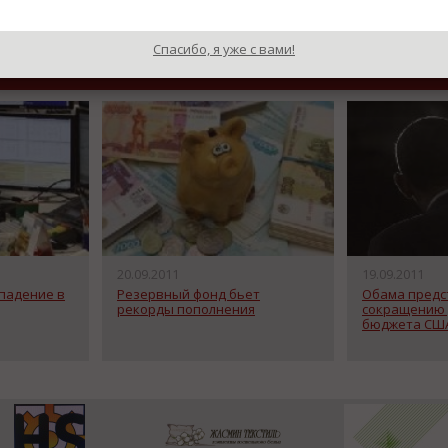
Назад к рубрике «В
Спасибо, я уже с вами!
20.09.2011
19.09.2011
 падение в
Резервный фонд бьет
Обама предс
рекорды пополнения
сокращению
бюджета СШ