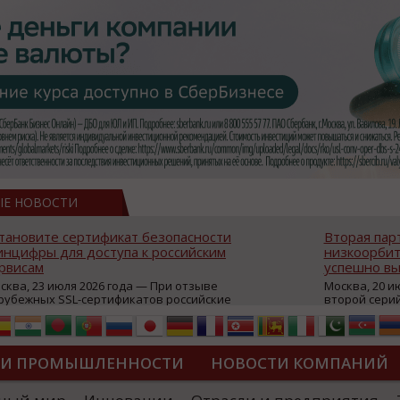
ЫЕ НОВОСТИ
тановите сертификат безопасности
Вторая пар
нцифры для доступа к российским
низкоорбит
рвисам
успешно вы
сква, 23 июля 2026 года — При отзыве
Москва, 20 и
рубежных SSL-сертификатов российские
второй сери
йты могут некорректно открываться в
аппаратов, к
остранных браузерах (Google Chrome,
масштабной 
fari, Edge и др.), а соединение с сервисами
группировки
жет отображаться как небезопасное.
интернет с 
ТИ ПРОМЫШЛЕННОСТИ
НОВОСТИ КОМПАНИЙ
которые ресурсы уже сообщили о
из ключевых
зможной недоступности и ошибках при
«Экономика 
дключении из-за отзывов сертификатов
трансформаци
ДИПЛОМЫ