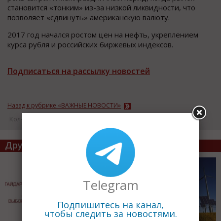
становится «тонким» из-за низкой ликвидности, что
позволяет «сдвинуть» американскую валюту.
2017 год начался ростом цен на нефть, укреплением
курса рубля и российских биржевых индексов.
Подписаться на рассылку новостей
Назад к рубрике «ВАЖНЫЕ НОВОСТИ»
Кол-во просмотров: 15943
Другие статьи по теме
Telegram
Подпишитесь на канал,
чтобы следить за новостями.