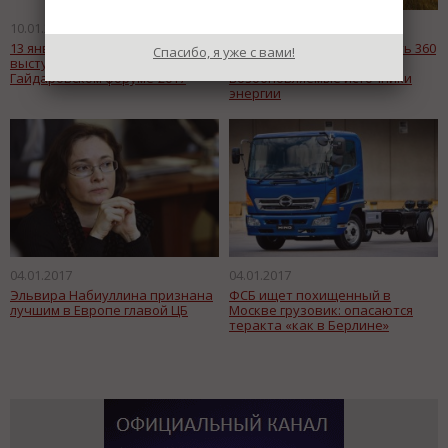
10.01.2017
05.01.2017
13 января Денис Мантуров
В Китае планируют вложить 360
Спасибо, я уже с вами!
выступит с докладом на
млрд. долларов в
Гайдаровском форуме-2017
возобновляемые источники
энергии
04.01.2017
04.01.2017
Эльвира Набиуллина признана
ФСБ ищет похищенный в
лучшим в Европе главой ЦБ
Москве грузовик: опасаются
теракта «как в Берлине»