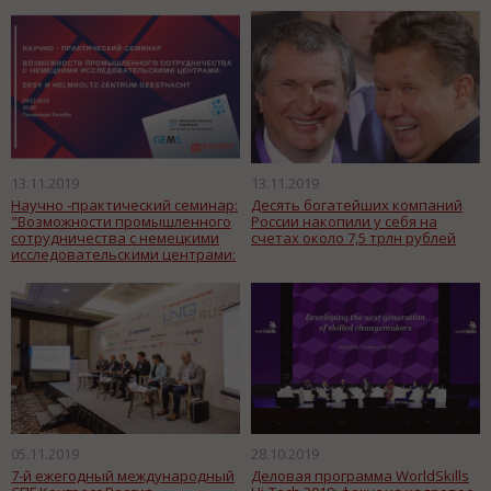
13.11.2019
13.11.2019
Научно -практический семинар:
Десять богатейших компаний
"Возможности промышленного
России накопили у себя на
сотрудничества с немецкими
счетах около 7,5 трлн рублей
исследовательскими центрами:
DESY и Helmholtz-Zentrum
Geesthacht"
05.11.2019
28.10.2019
7-й ежегодный международный
Деловая программа WorldSkills