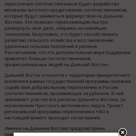
переселения соотечественников будет разработан
механизм льготного кредитования соотечественников,
которые будут заниматься фермерством на Дальнем
Востоке. Это позволит переезжающим быстро
развернуть свое дело, опираясь на новейшие
технологии. Безусловно, это будет способствовать
развитию сельского хозяйства и восстановлению
удаленных сельских поселений в регионе.
Рассчитываем, что эта дополнительная мера поддержки
привлечет больше соотечественников,
профессиональных людей на Дальний Восток».
Дальний Восток относится к территории приоритетного
вселения в рамках государственной программы оказания
содействия добровольному переселению в Россию
соотечественников, проживающих за рубежом. В ней
принимают участие все регионы Дальнего Востока, за
исключением Чукотского автономного округа. Проект
региональной программы переселения в ЧАО в
настоящий момент проходит согласование.
Именно на Дальнем Востоке предусмотрены
повышенные меры поддержки для переезжающих