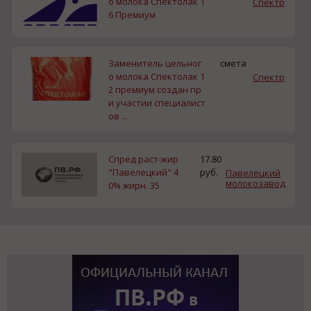
о молока Спектолак 1
Спектр
6 Премиум
Заменитель цельног
смета
о молока Спектолак 1
Спектр
2 премиум создан пр
и участии специалист
ов ...
Спред раст-жир
17.80
"Павелецкий" 4
руб.
Павелецкий
молокозавод
0% жирн. 35