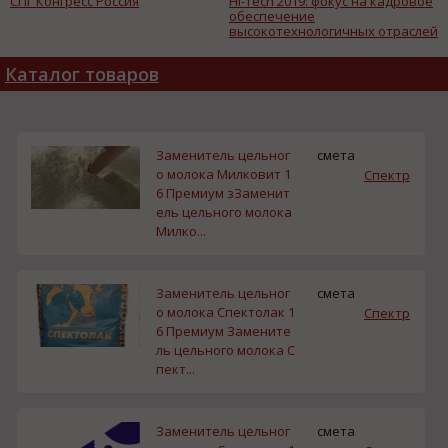
СПГ Конгресс Россия
Hi-Tech 2019: фокус на кадровое
обеспечение
высокотехнологичных отраслей
промышленности
Каталог товаров
Заменитель цельног
смета
о молока Милковит 1
Спектр
6 Премиум зЗаменит
ель цельного молока
Милко...
Заменитель цельног
смета
о молока Спектолак 1
Спектр
6 Премиум Замените
ль цельного молока С
пект...
Заменитель цельног
смета