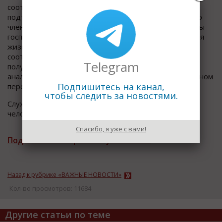
соотечественников. Для участника Госпрограммы
подъемные составляют 240 тыс. рублей, а на каждого
члена его семьи – по 120 тыс. рублей. С начала работы
госпрограммы 49 000 соотечественников выбрали для
жизни Дальний Востоке. Почти три тысячи
соотечественников переехали в регион в первом
Telegram
полугодии 2019 года. Это на 30% превышает
аналогичный показатель предыдущего года. В основном
Подпишитесь на канал,
переезжают в Хабаровский и Приморский края.
чтобы следить за новостями.
Служба коммуникаций Агентства по развитию
человеческого капитала
Спасибо, я уже с вами!
Подписаться на рассылку новостей
Назад к рубрике «ВАЖНЫЕ НОВОСТИ»
Кол-во просмотров: 11684
Другие статьи по теме