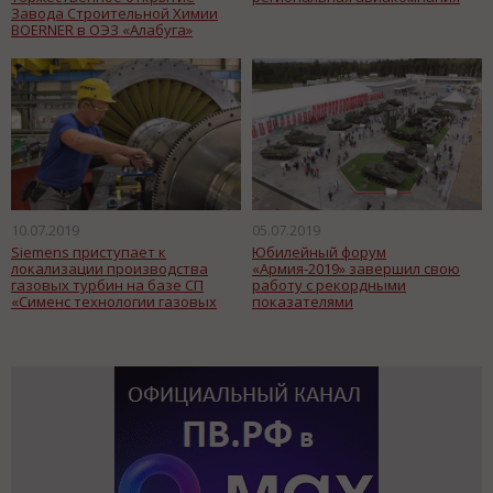
Завода Строительной Химии
BOERNER в ОЭЗ «Алабуга»
10.07.2019
05.07.2019
Siemens приступает к
Юбилейный форум
локализации производства
«Армия-2019» завершил свою
газовых турбин на базе СП
работу с рекордными
«Сименс технологии газовых
показателями
турбин»