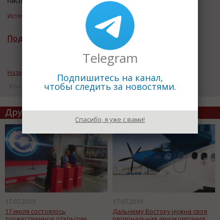
Источник информации:
ГАЗ
Подписаться на рассылку новостей
Telegram
Назад к рубрике «ВАЖНЫЕ НОВОСТИ»
Подпишитесь на канал,
чтобы следить за новостями.
Кол-во просмотров: 12298
Другие статьи по теме
Спасибо, я уже с вами!
17.07.2019
17.07.2019
17 июля состоялось
Дальнему Востоку нужна своя
торжественное открытие
региональная авиакомпания