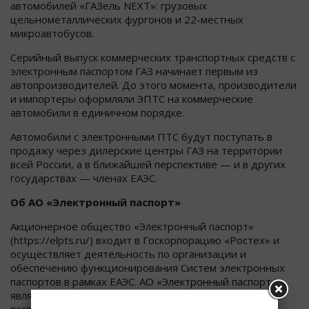
автомобилей «ГАЗель NEXT»: грузовых
цельнометаллических фургонов и 22-местных
микроавтобусов.
Серийный выпуск коммерческих транспортных средств с
электронным паспортом ГАЗ начинает первым из
автопроизводителей. До этого момента, производители
и импортеры оформляли ЭПТС на коммерческие
автомобили в единичном порядке.
Автомобили с электронными ПТС будут поступать в
продажу через дилерские центры ГАЗ на территории
всей России, а в ближайшей перспективе — и в других
государствах — членах ЕАЭС.
Об АО «Электронный паспорт»
Акционерное общество «Электронный паспорт»
(https://elpts.ru/) входит в Госкорпорацию «Ростех» и
осуществляет деятельность по организации и
обеспечению функционирования Систем электронных
паспортов в рамках ЕАЭС. АО «Электронный паспорт»
является администратором Систем электронных
паспортов в ЕАЭС.