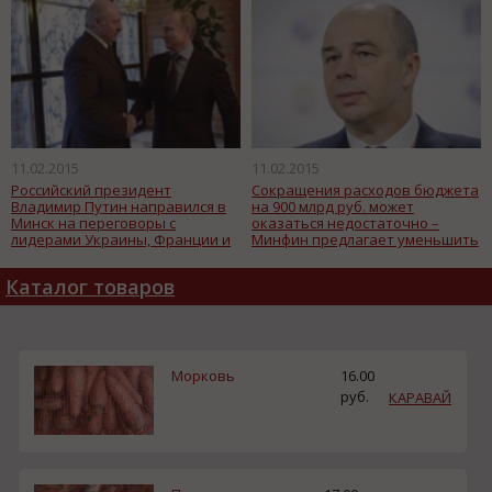
11.02.2015
11.02.2015
Российский президент
Сокращения расходов бюджета
Владимир Путин направился в
на 900 млрд руб. может
Минск на переговоры с
оказаться недостаточно –
лидерами Украины, Франции и
Минфин предлагает уменьшить
Германии по ситуации на
их в 2015 году еще на 600 млрд
востоке Украины.
руб. и согласиться с дефицитом
Каталог товаров
в 4,6% ВВП.
Морковь
16.00
руб.
КАРАВАЙ