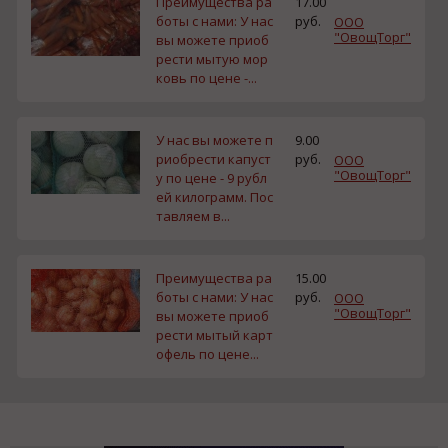
Преимущества ра
17.00
боты с нами: У нас
руб.
ООО
"ОвощТорг"
вы можете приоб
рести мытую мор
ковь по цене -...
У нас вы можете п
9.00
риобрести капуст
руб.
ООО
"ОвощТорг"
у по цене - 9 рубл
ей килограмм. Пос
тавляем в...
Преимущества ра
15.00
боты с нами: У нас
руб.
ООО
"ОвощТорг"
вы можете приоб
рести мытый карт
офель по цене...