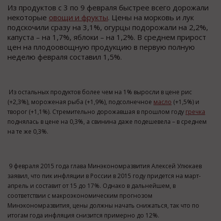
Из продуктов с 3 по 9 февраля быстрее всего дорожали
некоторые
овощи и фрукты
. Цены на морковь и лук
подскочили сразу на 3,1%, огурцы подорожали на 2,2%,
капуста – на 1,7%, яблоки – на 1,2%. В среднем прирост
цен на плодоовощную продукцию в первую полную
неделю февраля составил 1,5%.
Из остальных продуктов более чем на 1% выросли в цене рис
(+2,3%), мороженая рыба (+1,9%), подсолнечное
масло
(+1,5%) и
творог (+1,1%). Стремительно дорожавшая в прошлом году
гречка
поднялась в цене на 0,3%, а свинина даже подешевела – в среднем
на те же 0,3%.
9 февраля 2015 года глава Минэкономразвития Алексей Улюкаев
заявил, что пик инфляции в России в 2015 году придется на март-
апрель и составит от 15 до 17%. Однако в дальнейшем, в
соответствии с макроэкономическим прогнозом
Минэкономразвития, цены должны начать снижаться, так что по
итогам года инфляция снизится примерно до 12%.