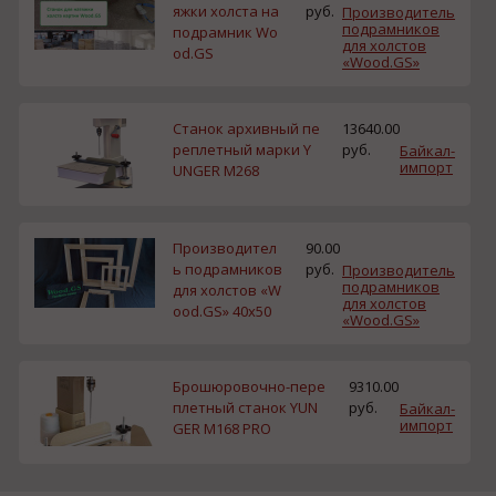
яжки холста на
руб.
Производитель
подрамников
подрамник Wo
для холстов
od.GS
«Wood.GS»
Станок архивный пе
13640.00
реплетный марки Y
руб.
Байкал-
импорт
UNGER M268
Производител
90.00
ь подрамников
руб.
Производитель
подрамников
для холстов «W
для холстов
ood.GS» 40x50
«Wood.GS»
Брошюровочно-пере
9310.00
плетный станок YUN
руб.
Байкал-
импорт
GER M168 PRO