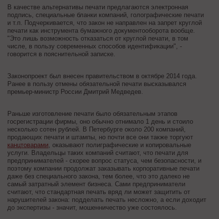
В качестве альтернативы печати предлагаются электронная
подпись, специальные бланки компаний, голографические печати
и т.п. Подчеркивается, что закон не направлен на запрет круглой
печати как инструмента бумажного документооборота вообще.
"Это лишь возможность отказаться от круглой печати, в том
числе, в пользу современных способов идентификации", -
говорится в пояснительной записке.
Законопроект был внесен правительством в октябре 2014 года.
Ранее в пользу отмены обязательной печати высказывался
премьер-министр России Дмитрий Медведев.
Раньше изготовление печати было обязательным этапов
госрегистрации фирмы, оно обычно отнимало 1 день и стоило
несколько сотен рублей. В Петербурге около 200 компаний,
продающих печати и штампы, но почти все они также торгуют
канцтоварами
, оказывают полиграфические и копировальные
услуги. Владельцы таких компаний считают, что печати для
предпринимателей - скорее вопрос статуса, чем безопасности, и
поэтому компании продолжат заказывать корпоративные печати
даже без специального закона, тем более, что это далеко не
самый затратный элемент бизнеса. Сами предприниматели
считают, что стандартная печать вряд ли может защитить от
нарушителей закона: подделать печать несложно, а если доходит
до экспертизы - значит, мошенничество уже состоялось.