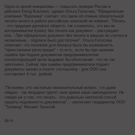
Одна из целей инициативы — повысить позиции России в
рейтинге Doing Business, однако Ольга Голосова, "Юридическая
компания "Вероника" считает, что закон об отмене обязательной
печати ничего в работе российских компаний не изменит. "Печать
- это традиция делового оборота, так сложилось, что мы не
восприниматем бумагу без печати как документ, - рассуждает
она. - При официально документ без печати и раньше не считался
незаконным, - подписи было достаточно". Ольга Голосова
отмечает, что полезнее для бизнеса была бы возможность
"приостановки регистрации" - то есть, если бы при наличии
ошибок при подаче документов предпринимателем
контролирующий орган выдавал бы объяснение - что не так
заполнено. Сейчас при ошибке предприниматели подают
документы заново и платят госпошлину - для ООО она
составляет 4 тыс. рублей.
"По-моему, это настолько незначительный вопрос, что даже
обидно - так бездарно тратят свое время наши законодатели. Не
говоря уж о том, что печать - это довольно неплохой способ
защиты подлинности документов", - заключает гендиректор ООО
"Талвенд" Михаил Талалай.
dp.ru