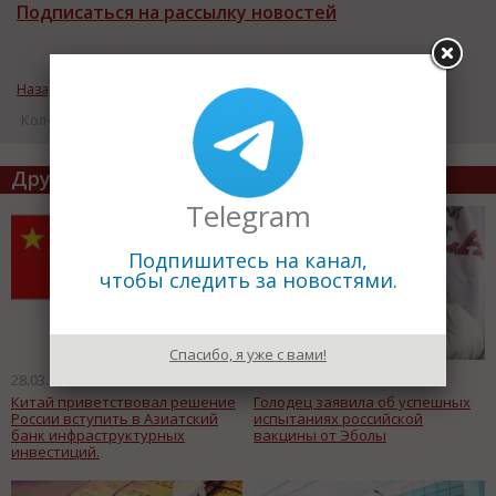
Подписаться на рассылку новостей
Назад к рубрике «ВАЖНЫЕ НОВОСТИ»
Кол-во просмотров: 17222
Другие статьи по теме
Telegram
Подпишитесь на канал,
чтобы следить за новостями.
Спасибо, я уже с вами!
28.03.2015
27.03.2015
Китай приветствовал решение
Голодец заявила об успешных
России вступить в Азиатский
испытаниях российской
банк инфраструктурных
вакцины от Эболы
инвестиций.