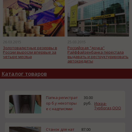
26.03.2015
25.03.2015
Золотовалютные резервы в
Российская "дочка"
России выросли впервые за
Райффайзенбанка перестала
четыре месяца
выдавать и реструктурировать
автокредиты
Каталог товаров
Папка регистрат
30.00
ор б.у некоторы
руб.
Искра-
Турбогаз,ООО
е с надписями
Станок для нат
87.00