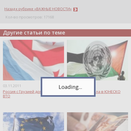
Назад к рубрике «ВАЖНЫЕ НОВОСТИ»
Кол-во просмотров: 17168
Другие статьи по теме
Telegram
Подпишитесь на канал,
чтобы следить за новостями.
Спасибо, я уже с вами!
03.11.2011
31.10.2011
Россия с Грузией договорись по
Палестина вошла в ЮНЕСКО
ВТО