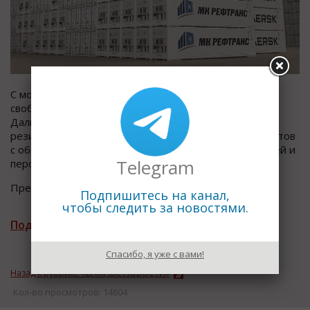
С момента реализации федерального закона о
свободном порте Владивосток Корпорация развития
Дальнего Востока подписала 350 соглашений с
резидентами на реализацию инвестиционных проектов
с общим объемом инвестиций более 351 млрд рублей и
Telegram
перспективой создать более 33 тысяч рабочих мест.
Пресс-служба Минвостокразвития
Подпишитесь на канал,
чтобы следить за новостями.
Подписаться на рассылку новостей
Спасибо, я уже с вами!
Назад к рубрике «ВАЖНЫЕ НОВОСТИ»
Кол-во просмотров: 14604