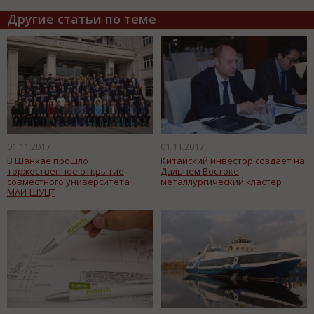
Другие статьи по теме
01.11.2017
01.11.2017
В Шанхае прошло
Китайский инвестор создает на
торжественное открытие
Дальнем Востоке
совместного университета
металлургический кластер
МАИ-ШУЦТ