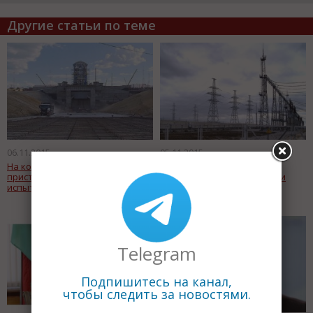
Другие статьи по теме
06.11.2015
05.11.2015
На космодроме «Восточный»
Якутия берет курс на
приступили к автономным
повышение эффективности
испытаниям систем
локальной энергетики и
снижение стоимости
электроэнергии в
изолированных энергорайонах
Telegram
Подпишитесь на канал,
чтобы следить за новостями.