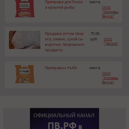
Приправа для Посол
смета
а красной рыбы
ООО
"Основы
Вкуса"
Продажа оптом твор
75.00
ога, сливок, сухой сы
руб.
ООО
"Десна"
воротки, творожного
продукта
Приправа к Рыбе
смета
ООО
"Основы
Вкуса"