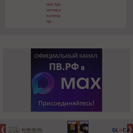
ние бук
летов и
календ
ар...