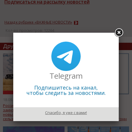
Подписаться на рассылку новостей
Назад к рубрике «ВАЖНЫЕ НОВОСТИ»
Кол-во просмотров: 12264
Другие статьи по теме
Telegram
Подпишитесь на канал,
чтобы следить за новостями.
18.09.2019
18.09.2019
Россия и Казахстан
Точечная оптимизация
заинтересованы в реализации
Транссиба и БАМа может
Спасибо, я уже с вами!
новых совместных проектов в
увеличить пропускную
сельхозмашиностроении
способность более 10 млн тонн
в год