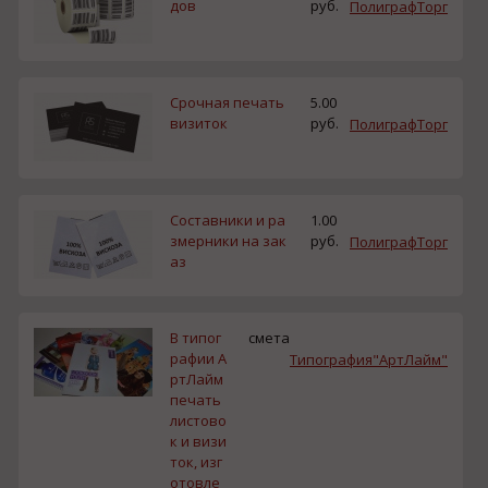
дов
руб.
ПолиграфТорг
Срочная печать
5.00
визиток
руб.
ПолиграфТорг
Составники и ра
1.00
змерники на зак
руб.
ПолиграфТорг
аз
В типог
смета
рафии А
Типография"АртЛайм"
ртЛайм
печать
листово
к и визи
ток, изг
отовле