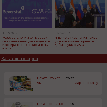
11.09.2019
04.09.2019
«Северсталь» и GVA проведут
Индийская компания примет
кейс-чемпионат для студентов
участие в инвестпроекте по
и аспирантов технологических
добыче угля в ДФО
вузов
Каталог товаров
Печать этикет
смета
ок
Маркеровка.ру
Печать штрихко
1.00