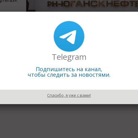
тегаз».
в срок до 19 июня 2019 года направить заявку, в прои
Telegram
Подпишитесь на канал,
чтобы следить за новостями.
Спасибо, я уже с вами!