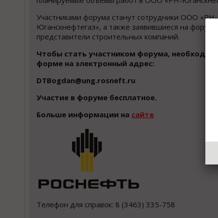
планируемые объемы работ в ООО «РН-Юганскнеф
Участниками форума станут сотрудники ООО «РН-
Юганскнефтегаз», а также заявившиеся на форум
представители строительных компаний.
Чтобы стать участником форума, необходимо 
форме на электронный адрес:
DTBogdan@ung.rosneft.ru
Участие в форуме бесплатное.
Больше информации на
сайте
Телефон для справок: 8 (3463) 335-758