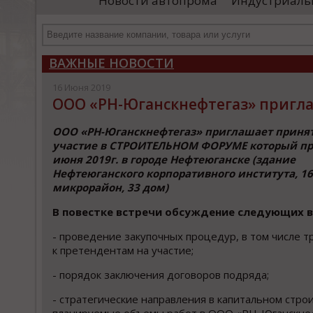
Новости автопрома
Индустриаль
иностранными удостоверяющими центрами.
пр
Чтобы...
че
ВАЖНЫЕ НОВОСТИ
16 Июня 2019
ООО «РН-Юганскнефтегаз» пригл
ООО «РН-Юганскнефтегаз» приглашает приня
участие в СТРОИТЕЛЬНОМ ФОРУМЕ который пр
июня 2019г. в городе Нефтеюганске (здание
Нефтеюганского корпоративного института, 16
микрорайон, 33 дом)
В повестке встречи обсуждение следующих в
- проведение закупочных процедур, в том числе 
к претендентам на участие;
- порядок заключения договоров подряда;
- стратегические направления в капитальном стро