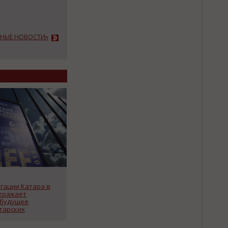
АЖНЫЕ НОВОСТИ»
гации Катара в
тражает
 будущее
тарских