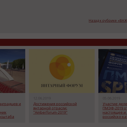
Назад к рубрике «В
12.06.2019
05.06.2019
нградцев и
Достижения российской
Участие деле
янтарной отрасли:
ПМЭФ-2019 о
дник
"Amberforum-2019"
настоящее и
асштаба
российско-ка
отношений