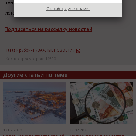
центра.
Спасибо, я уже с вами!
Источник информации: Пресс-служба Росспецмаш
Подписаться на рассылку новостей
Назад к рубрике «ВАЖНЫЕ НОВОСТИ»
Кол-во просмотров: 11530
Другие статьи по теме
12.02.2020
12.02.2020
На Камчатке построят морской
Москва сэкономила 61 млрд