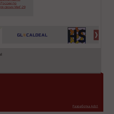
 России по
ля своих МиГ-29
ы
Разработка Ads1