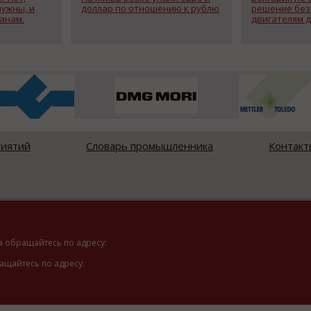
нужны, и
доллар по отношению к рублю
решение без
анам.
двигателям д
риятий
Словарь промышленника
Контакт
а обращайтесь по адресу:
ащайтесь по адресу: