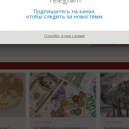
Подпишитесь на канал,
чтобы следить за новостями.
Спасибо, я уже с вами!
Назад к рубрике «В
15.11.2016
10.11.2016
г нет,
На ММВБ резко упали евро и
Болгария не 