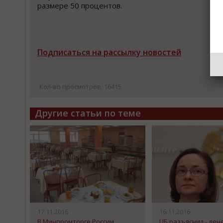
размере 50 процентов.
Подписаться на рассылку новостей
Кол-во просмотров: 16415
Другие статьи по теме
17.11.2016
16.11.2016
В Минпромторге России
ЦБ разъяснил - дене