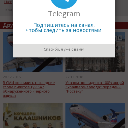
Назад к рубрике «ВАЖНЫЕ НОВОСТИ»
Кол-во просмотров: 15736
Telegram
Другие статьи по теме
Подпишитесь на канал,
чтобы следить за новостями.
Спасибо, я уже с вами!
28.12.2016
27.12.2016
В СМИ появились последние
Указом президента 100% акций
слова пилотов Ту-154 с
"Уралвагонзавода" переданы
обнаруженного «черного
"Ростеху"
ящика»