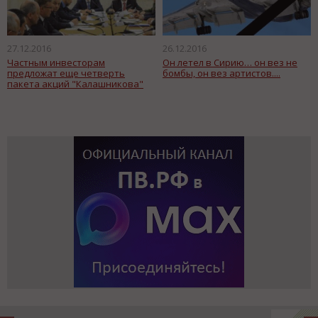
27.12.2016
26.12.2016
Частным инвесторам
Он летел в Сирию… он вез не
предложат еще четверть
бомбы, он вез артистов....
пакета акций "Калашникова"