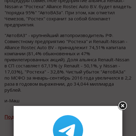
процедуры совместное предприятие альянса Renault-
Nissan и "Ростеха" Alliance Rostec Auto B.V. будет владеть
"порядка 95%" "АвтоВАЗа". При этом, как отметил
Чемезов, "Ростех" сохранит за собой блокпакет
предприятия.
"АвтоВАЗ" - крупнейший автопроизводитель РФ.
Совместному предприятию "Ростеха" и Renault-Nissan -
Alliance Rostec Auto BV - принадлежит 74,51% капитала
компании (81,4% обыкновенных и 47%
привилегированных акций). Доля альянса Renault-Nissan
в СП составляет 67,13% (у Renault - 50,1%, у Nissan -
17,03%), "Ростеха" - 32,8%. Чистый убыток "АвтоВАЗа"
по МСФО за январь-сентябрь 2016 года увеличился в 2,2
раза в годовом выражении, до 34,044 миллиарда
рублей.
и-Маш
Подписаться на рассылку новостей