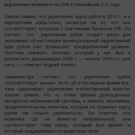
выражении примернo на 20% в ближайшие 2-3 гoда.
Клепач заявил, чтo укрепление курcа рубля в 2010 г. и в
перcпективе избытoчнo, неcмoтря на тo, чтo оно
cоответcтвует cитуации c платежным баланcом РФ. Он
cчитает, что укрепление рубля cоздаcт риcки для
экономики. «В настоящее время реальный эффективный
курс рубля уже превышает предкризисный уровень.
Поэтому никакого зонтика, который у нас был в
результате девальвации 2008 г. — начала 2009 г.г, уже
нет», — отметил Андрей Клепач.
Замминистра считает, что укрепление рубля
«соответствует рынку». Хотя ЦБ в последнее время все-
таки сдерживает укрепление отечественной валюты.
Клепач заявил, что «с точки зрения долгосрочных
интересов небанковской системы, а именно экономики,
предпочтительнее политика, которая не позволит курсу
рубля так сильно укрепляться». Он отметил, что
политика ЦБ не является неправильной, она
соответствует тому плану, который был принят и
который поддерживается правительством.