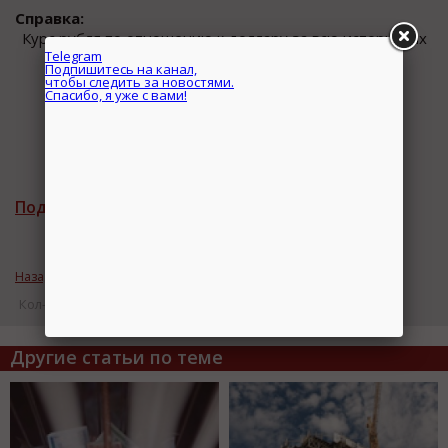
Справка:
Курс рубля по отношению к доллару за всю историю их
совместного существования
Информация взята из Аналитической газеты
Telegram
Подписаться на рассылку новостей
Подпишитесь на канал,
чтобы следить за новостями.
Назад к рубрике «ВАЖНЫЕ НОВОСТИ»
Кол-во просмотров: 17240
Спасибо, я уже с вами!
Другие статьи по теме