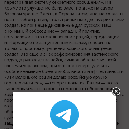
перестраивая систему секретного сообщения». И в
Крыму это улучшение было заметно даже на самом
базовом уровне. Здесь, в Перевальном, многие солдаты
носят с собой рации, столь привычные для американских
солдат, но пока еще диковинные для русских. Наш
анонимный собеседник — западный политик,
предположил, что использование раций, передающих
информацию по защищенным каналам, говорит не
только о простом улучшении воинского оснащения
солдат. Это еще и знак реформирования тактического
подхода руководства войск, символ обновления всей
системы управления, призванной теперь уделять
особое внимание боевой мобильности и эффективности.
«Эти маленькие рации делаю российскую армию
гораздо сильнее», — говорит политик. Рации — всего
лишь малая часть важного компонента обновления
армии — переоснащения боевой экипировки солдат. Это
программа, известная под названием «Ратник» (слово,
которым в России называют воинов), предполагает
обновление шлемов, оснащение комбинезонов
пуленепробиваемыми пластинами, использование
защищающих от осколков бомб очков, наколенников и
различного коммуникационного и навигационного