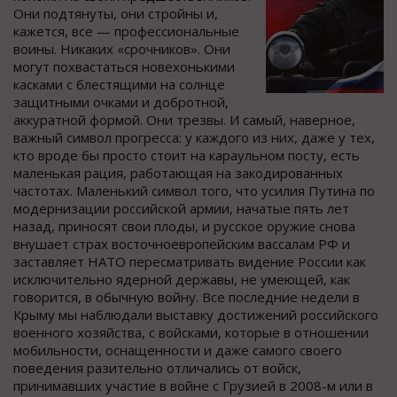
Они подтянуты, они стройны и,
кажется, все — профессиональные
воины. Никаких «срочников». Они
могут похвастаться новехонькими
касками с блестящими на солнце
защитными очками и добротной,
аккуратной формой. Они трезвы. И самый, наверное,
важный символ прогресса: у каждого из них, даже у тех,
кто вроде бы просто стоит на караульном посту, есть
маленькая рация, работающая на закодированных
частотах. Маленький символ того, что усилия Путина по
модернизации российской армии, начатые пять лет
назад, приносят свои плоды, и русское оружие снова
внушает страх восточноевропейским вассалам РФ и
заставляет НАТО пересматривать видение России как
исключительно ядерной державы, не умеющей, как
говорится, в обычную войну. Все последние недели в
Крыму мы наблюдали выставку достижений российского
военного хозяйства, с войсками, которые в отношении
мобильности, оснащенности и даже самого своего
поведения разительно отличались от войск,
принимавших участие в войне с Грузией в 2008-м или в