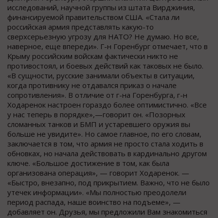
исследований, научной группы из штата Вирджиния,
финансируемой правительством США. «Стала ли
российская армия представлять какую-то
сверхсерьезную угрозу для НАТО? Не думаю. Но все,
наверное, еще впереди». Г-н Горенбург отмечает, что в
Крыму российским войскам фактически никто не
противостоял, и боевых действий как таковых не было.
«В сущности, русские занимали объекты в ситуации,
когда противнику не отдавался приказ о начале
сопротивления». В отличие от г-на Горенбурга, г-н
Ходаренок настроен гораздо более оптимистично. «Все
у нас теперь в порядке»,—говорит он. «Позорных
сломанных танков и БМП и устаревшего оружия вы
больше не увидите». Но самое главное, по его словам,
заключается в том, что армия не просто стала ходить в
обновках, но начала действовать в кардинально другом
ключе. «Большое достижение в том, как была
организована операция», — говорит Ходаренок. —
«Быстро, внезапно, под прикрытием. Важно, что не было
утечек информации». «Мы полностью преодолели
период распада, наше воинство на подъеме», —
добавляет он. Друзья, мы предложили Вам знакомиться