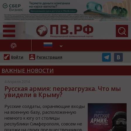
АЖНЫЕ НОВОСТИ
Войти
Регистрация
ВАЖНЫЕ НОВОСТИ
4 Апреля 2014
Русская армия: перезагрузка. Что мы
увидели в Крыму?
Русские солдаты, охраняющие входы
на военную базу, расположенную
немного к югу от столицы
республики Симферополя, совсем не
похожи на своих предшественников.