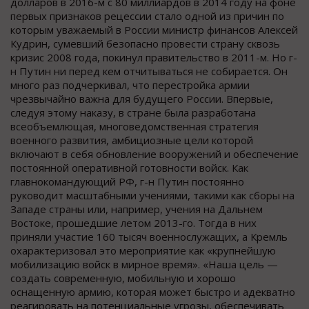
долларов в 2016-м с 80 миллиардов в 2014 году на фоне
первых признаков рецессии стало одной из причин по
которым уважаемый в России министр финансов Алексей
Кудрин, сумевший безопасно провести страну сквозь
кризис 2008 года, покинул правительство в 2011-м. Но г-
н Путин ни перед кем отчитываться не собирается. Он
много раз подчеркивал, что перестройка армии
чрезвычайно важна для будущего России. Впервые,
следуя этому наказу, в стране была разработана
всеобъемлющая, многоведомственная стратегия
военного развития, амбициозные цели которой
включают в себя обновление вооружений и обеспечение
постоянной оперативной готовности войск. Как
главнокомандующий РФ, г-н Путин постоянно
руководит масштабными учениями, такими как сборы на
Западе страны или, например, учения на Дальнем
Востоке, прошедшие летом 2013-го. Тогда в них
приняли участие 160 тысяч военнослужащих, а Кремль
охарактеризовал это мероприятие как «крупнейшую
мобилизацию войск в мирное время». «Наша цель —
создать современную, мобильную и хорошо
оснащенную армию, которая может быстро и адекватно
реагировать на потенциальные угрозы, обеспечивать