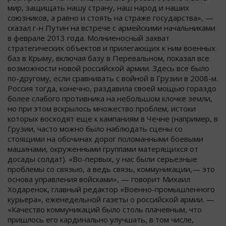
мир, защищать нашу страну, наш народ и наших
союзников, а равно и стоять на страже государства», —
сказал г-н Путин на встрече с армейскими начальниками
в феврале 2013 года. Молниеносный захват
стратегических объектов и прилегающих к ним военных
баз в Крыму, включая базу в Перевальном, показал все
возможности новой российской армии. Здесь все было
по-другому, если сравнивать с войной в Грузии в 2008-м.
Россия тогда, конечно, раздавила своей мощью гораздо
более слабого противника на небольшом клочке земли,
но при этом вскрылось множество проблем, истоки
которых восходят еще к кампаниям в Чечне (например, в
Грузии, часто можно было наблюдать сцены со
стоящими на обочинах дорог поломанными боевыми
машинами, окруженными группами матерящихся от
досады солдат). «Во-первых, у нас были серьезные
проблемы со связью, а ведь связь, коммуникации,— это
основа управления войсками», — говорит Михаил
Ходаренок, главный редактор «Военно-промышленного
курьера», еженедельной газеты о российской армии. —
«Качество коммуникаций было столь плачевным, что
пришлось его кардинально улучшать, в том числе,