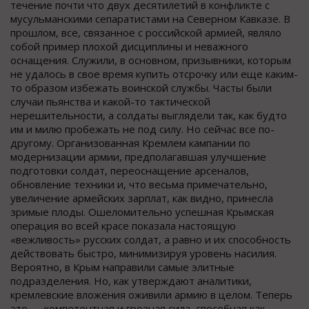
течение почти что двух десятилетий в конфликте с
мусульманскими сепаратистами на Северном Кавказе. В
прошлом, все, связанное с российской армией, являло
собой пример плохой дисциплины и неважного
оснащения. Служили, в основном, призывники, которым
не удалось в свое время купить отсрочку или еще каким-
то образом избежать воинской службы. Часты были
случаи пьянства и какой-то тактической
нерешительности, а солдаты выглядели так, как будто
им и милю пробежать не под силу. Но сейчас все по-
другому. Организованная Кремлем кампании по
модернизации армии, предполагавшая улучшение
подготовки солдат, переоснащение арсеналов,
обновление техники и, что весьма примечательно,
увеличение армейских зарплат, как видно, принесла
зримые плоды. Ошеломительно успешная Крымская
операция во всей красе показала настоящую
«вежливость» русских солдат, а равно и их способность
действовать быстро, минимизируя уровень насилия.
Вероятно, в Крым направили самые элитные
подразделения. Но, как утверждают аналитики,
кремлевские вложения оживили армию в целом. Теперь
это — компетентная и грозная сила, способная как