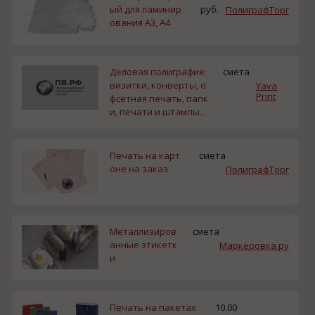
ый для ламинир
руб.
ПолиграфТорг
ования A3, А4
Деловая полиграфия:
смета
визитки, конверты, о
Yava
Print
фсетная печать, папк
и, печати и штампы...
Печать на карт
смета
оне на заказ
ПолиграфТорг
Металлизиров
смета
анные этикетк
Маркеровка.ру
и
Печать на пакетах
10.00