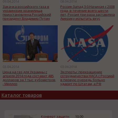
09.04.2014
08.04.2014
Закачка российского газа в
Россия-Запад 3:0.Начиная с 2008
украинские хранилища
года, в течение всего шести
приостановлена.Российский
лет, Россия три раза заставляла
президент Владимир Путин
Америку испытать вкус
намерен в четверг поставить
поражения.
ребром вопрос о продолжении
газовых отношений с Украиной.
03.04.2014
03.04.2014
Цена на газ для Украины с
Эксперты: прекращение
апреля 2014 года составит 485
сотрудничества НАСА с Россией
долларов за 1 тыс. кубометров,
в первую очередь больно
- Миллер
ударит по Штатам, а РФ
остается развивать
собственные масштабные
Каталог товаров
проекты
Конверт защитн
10.00