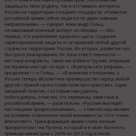
защищать свою родину, так и отстаивать интересы
России на территории соседних государств. «Развитие
российской армии сейчас ведется по двум главным
направлениям», — говорит Александр Гольц,
независимый военный эксперт из Москвы. — «Во-
первых, это укрепление ядерного щита, создание
гарантированной защиты от вторжения любой другой
страны на территорию России. Во-вторых, развитие сил
быстрого реагирования. Их зона ответственности —
местные конфликты, такие как война в Грузии, операция
на Украине или где-то еще ». «В результате реформ», —
продолжает г-н Гольц. — «В военном отношении, у
России теперь абсолютное преимущество перед любой
другой страной на постсоветском пространстве». Один
западный политик, с которым нам удалось
побеседовать, отметил, что перемены, заметные в
российской армии, — разительны. «Русские выглядят
настоящими профессионалами», — отметил наш визави
на условиях сохранения своей анонимности. «Это очень
впечатляет». Трансформация армии стала личным
приоритетом г-на Путина, который и в свою бытность
премьер-министром с 2009 по 2012 год и после