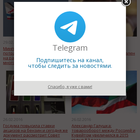
29.02.2016
29.02.2016
Telegram
Минпромторг РФ готов
Набиуллина: В 2017 году
потратить 1 миллиард рублей
уровень инфляции в 4% реален
на разработку легкого
Подпишитесь на канал,
многоцелевого девятиместного
чтобы следить за новостями.
самолета
Спасибо, я уже с вами!
26.02.2016
26.02.2016
Госдума повысила ставки
Александр Галушка:
акцизов на бензин и сегодня же
товарооборот между Россией и
документ рассмотрит Совет
Кувейтом увеличился в 2015
Федерации
году в 8,3 раза