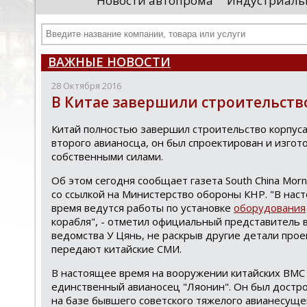
Новости автопрома
Индустриаль
департамента продаж и контрактации
ин
гражданского судостроения ...
Чт
ВАЖНЫЕ НОВОСТИ
28 Октября 2016
В Китае завершили строительств
Китай полностью завершил строительство корпуса
второго авианосца, он был спроектирован и изгот
собственными силами.
Об этом сегодня сообщает газета South China Morn
со ссылкой на Министерство обороны КНР. "В нас
время ведутся работы по установке
оборудования
корабля", - отметил официальный представитель 
ведомства У Цянь, не раскрыв другие детали прое
передают китайские СМИ.
В настоящее время на вооружении китайских ВМС
единственный авианосец "Ляонин". Он был достр
на базе бывшего советского тяжелого авианесуще