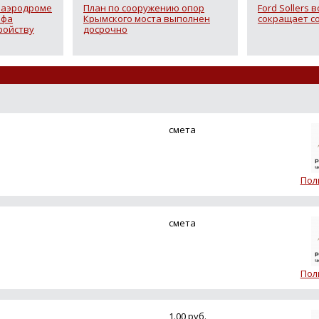
 аэродроме
План по сооружению опор
Ford Sollers 
ифа
Крымского моста выполнен
сокращает с
ройству
досрочно
смета
Пол
смета
Пол
1.00 руб.