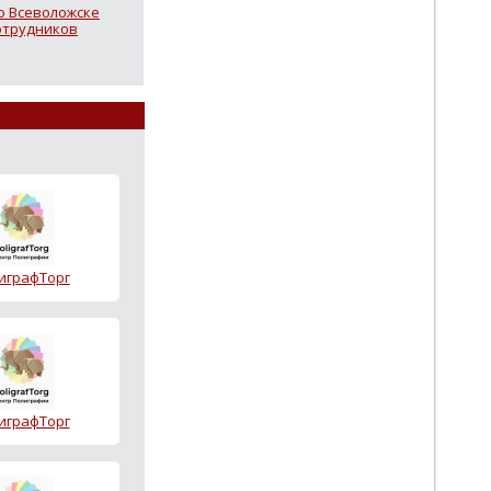
во Всеволожске
отрудников
играфТорг
играфТорг