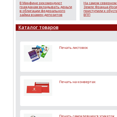
В Минфине рекомендуют
На самом северном
гражданам вкладывать деньги
Земле Франца-Иос
в облигации федерального
приступили к обуст
займа взамен депозитов
ВПП
Каталог товаров
Печать листовок
Печать на конвертах
Печать самоклеящихся этикеток