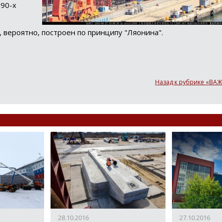
990-х
 вероятно, построен по принципу "Ляонина".
Назад к рубрике «В
egram
пишитесь на канал,
бы следить за новостями.
ибо, я уже с вами!
28.10.2016
27.10.2016