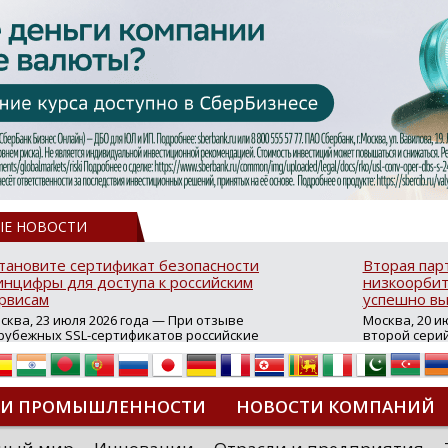
ЫЕ НОВОСТИ
тановите сертификат безопасности
Вторая пар
нцифры для доступа к российским
низкоорбит
рвисам
успешно вы
сква, 23 июля 2026 года — При отзыве
Москва, 20 и
рубежных SSL-сертификатов российские
второй сери
йты могут некорректно открываться в
аппаратов, к
остранных браузерах (Google Chrome,
масштабной 
fari, Edge и др.), а соединение с сервисами
группировки
жет отображаться как небезопасное.
интернет с 
ТИ ПРОМЫШЛЕННОСТИ
НОВОСТИ КОМПАНИЙ
которые ресурсы уже сообщили о
из ключевых
зможной недоступности и ошибках при
«Экономика 
дключении из-за отзывов сертификатов
трансформаци
ДИПЛОМЫ