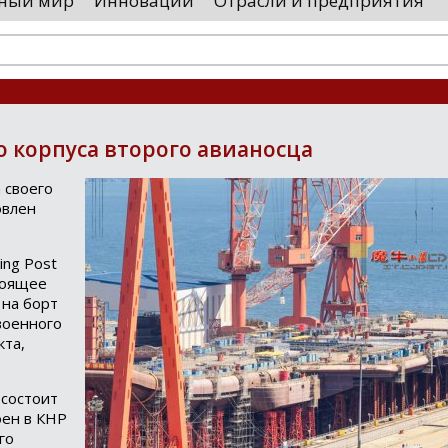
ный мир
Инновации
Отрасли и предприятия
остранными удостоверяющими центрами.
проводятся 
обы...
чего спутники
о корпуса второго авианосца
 своего
овлен
ing Post
тоящее
на борт
военного
кта,
 состоит
оен в КНР
го