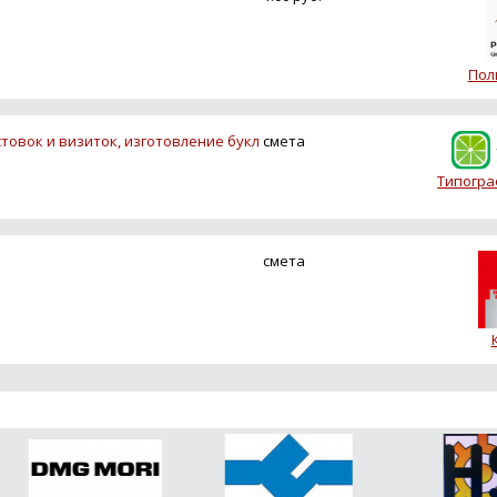
Пол
товок и визиток, изготовление букл
смета
Типогра
смета