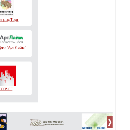
играфТорг
фия"АртЛайм"
КОВЧЕГ