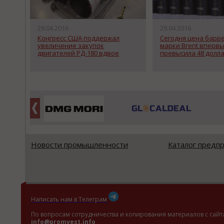
29.04.2016
29.04.2016
Конгресс США поддержал
Сегодня цена барр
увеличение закупок
марки Brent вперв
двигателей РД-180 вдвое
превысила 48 долл
Новости промышленности
Каталог предп
Написать нам в Телеграм
По вопросам сотрудничества и копирования материалов с сайт
info@promvest.info