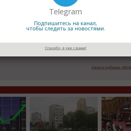
а,
Telegram
оторый
рвного фонда. При этом все таки инфляционные риски все ещ
Подпишитесь на канал,
чтобы следить за новостями.
ую ставку на уровне 11%.
Спасибо, я уже с вами!
Назад к рубрике «В