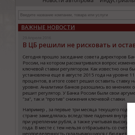
Новости автопрома
Индустриаль
одимые проверки, после
«Уральские локомотивы»)
т...
производственного комплекс
высокоскоростных поездов. 
...
ВАЖНЫЕ НОВОСТИ
29 Апреля 2016
В ЦБ решили не рисковать и оста
Сегодня прошло заседание совета директоров Ба
России, на котором рассматривался вопрос измен
ключевой ставки регулятором. Как известно она б
установлена еще в августе 2015 года на уровне 11
процентов, в итоге совет решил оставить ставку 
уровне. Аналитики банков разошлись во мнениях о
решит регулятор. У Банка России были свои аргум
"за", так и "против" снижения ключевой ставки.
Например , за первые три месяца текущего года 
стране замедлялась вследствие падения внутренн
при укреплении рубля, а также учитывая высокую 
года. В месте с тем нельзя отбрасывать со счетов 
неопределенность складывающуюся с бюджетны