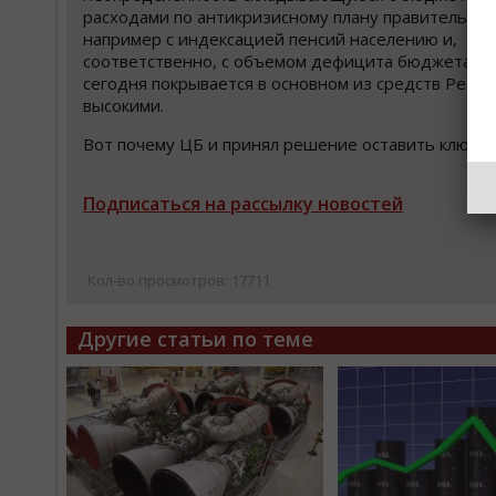
расходами по антикризисному плану правительств
например с индексацией пенсий населению и,
соответственно, с объемом дефицита бюджета, к
сегодня покрывается в основном из средств Резе
высокими.
Вот почему ЦБ и принял решение оставить ключев
Подписаться на рассылку новостей
Кол-во просмотров: 17711
Другие статьи по теме