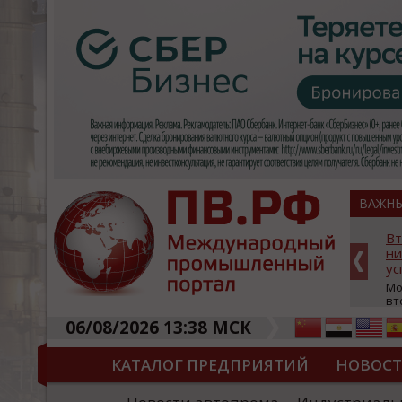
ВАЖН
путников российской
За два года – завод для
й группировки связи
высокоскоростных поездо
на на орбиту
«Синара-Девелопмент» н
ИННОПРОМ-2026
26 года — 9 июля состоялся
апуск космических
На полях международной п
е лягут в основу
выставки «ИННОПРОМ‑2026» 
06/08/2026 13:38 МСК
ственной спутниковой
сессия, посвящённая совре
оскоростного доступа в
промышленного строительст
ьным покрытием. Это один
Организатором выступила Гр
КАТАЛОГ ПРЕДПРИЯТИЙ
НОВОС
ритетов нацпроекта
центральным кейсом стал пр
х и цифровая
«Синара‑Девелопмент» по в
ударства». Сейчас
Верхней Пышме (на террито