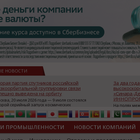
ЫЕ НОВОСТИ
Президент России наградил Конц
в: опыт
ОСК «Океанприбор» орденом
а
Александра Невского
26 июня на территории Концерна ОСК
«Океанприбор» состоялась торжествен
ромышленной
церемония вручения ордена Александ
состоялась
Невского коллективу предприятия. Орд
менным вызовам
присужден за значительный вклад в
ва.
укрепление обороноспособности Росси
уппа Синара, а
ТИ ПРОМЫШЛЕННОСТИ
НОВОСТИ КОМПАНИЙ
Федерации. Высокую государственную
оект компании
награду вручил губернатор Санкт-
озведению в
Петербурга Александр Беглов. «Для мен
рии завода
ДИПЛОМЫ