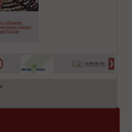
е собрание
держало отмену
ив России
ы