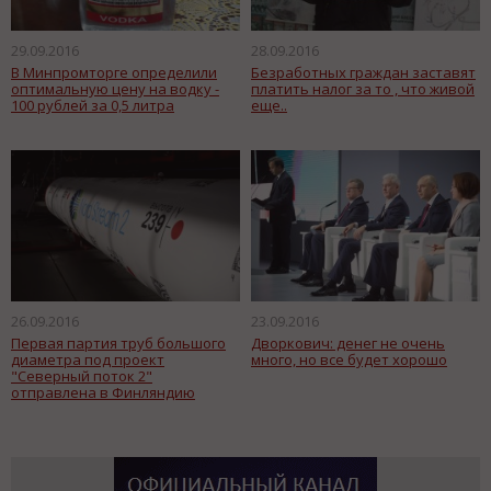
29.09.2016
28.09.2016
В Минпромторге определили
Безработных граждан заставят
оптимальную цену на водку -
платить налог за то , что живой
100 рублей за 0,5 литра
еще..
26.09.2016
23.09.2016
Первая партия труб большого
Дворкович: денег не очень
диаметра под проект
много, но все будет хорошо
"Северный поток 2"
отправлена в Финляндию