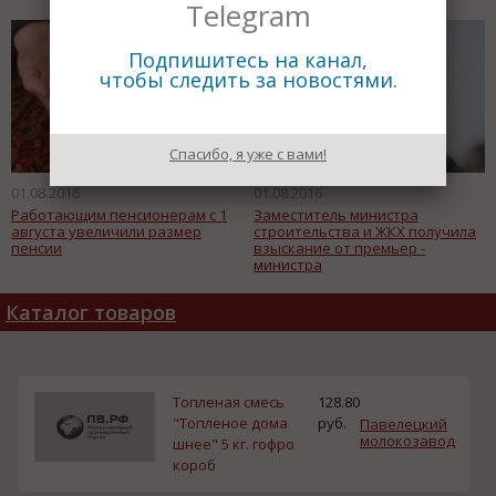
Telegram
Подпишитесь на канал,
чтобы следить за новостями.
Спасибо, я уже с вами!
01.08.2016
01.08.2016
Работающим пенсионерам с 1
Заместитель министра
августа увеличили размер
строительства и ЖКХ получила
пенсии
взыскание от премьер -
министра
Каталог товаров
Топленая смесь
128.80
"Топленое дома
руб.
Павелецкий
молокозавод
шнее" 5 кг. гофро
короб