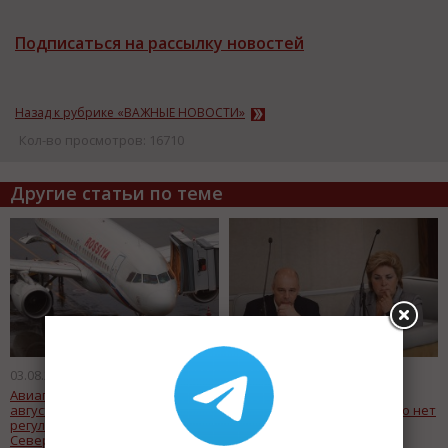
Подписаться на рассылку новостей
Назад к рубрике «ВАЖНЫЕ НОВОСТИ»
Кол-во просмотров: 16710
Другие статьи по теме
03.08.2016
02.08.2016
Авиаперевозчик "Россия" с 7
Минфин предупреждает: у
августа возобновляет
государства действительно нет
регулярные полеты из
денег.
Северной столицы в Турцию.