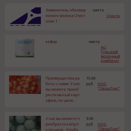
Заменитель обезжир
смета
енного молока Спект
Спектр
олак 1
кефир
смета
АО
Тульский
молочный
комбинат
Преимущества ра
15.00
боты с нами: У нас
руб.
ООО
"ОвощТорг"
вы можете приоб
рести мытый карт
офель по цене...
У нас вы можете п
9.00
риобрести капуст
руб.
ООО
"ОвощТорг"
у по цене - 9 рубл