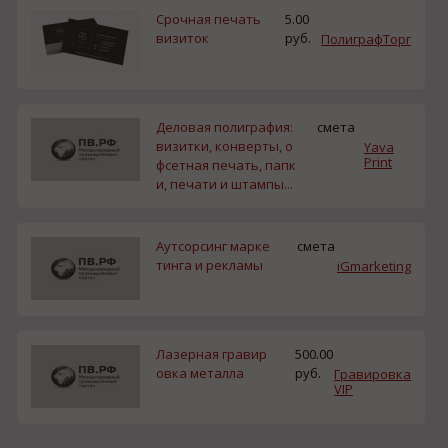
Срочная печать
5.00
визиток
руб.
ПолиграфТорг
Деловая полиграфия:
смета
визитки, конверты, о
Yava
Print
фсетная печать, папк
и, печати и штампы...
Аутсорсинг марке
смета
тинга и рекламы
iGmarketing
Лазерная гравир
500.00
овка металла
руб.
Гравировка
VIP