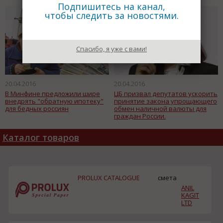
Подпишитесь на канал,
чтобы следить за новостями.
Спасибо, я уже с вами!
20.04.2016
20.04.2016
В Минфине предложили шире
ЦБ призвал депутатов ускорить
внедрять "обратную ипотеку"
принятие закона упрощающего
для бедных россиян
обмен наличной валюты для
граждан России.
Каталог товаров
PROLUX CATALOGUE
смета
ANIL
KAGIT
LTD