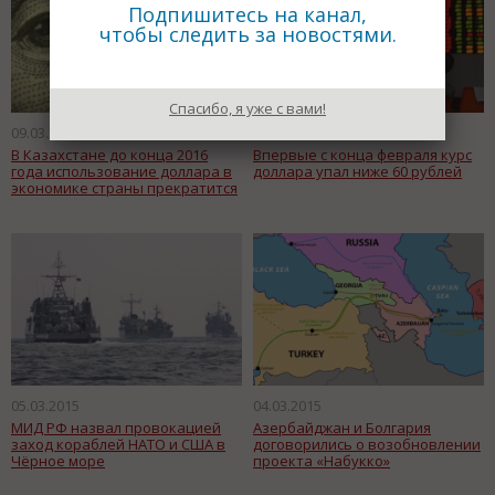
Подпишитесь на канал,
чтобы следить за новостями.
Спасибо, я уже с вами!
09.03.2015
06.03.2015
В Казахстане до конца 2016
Впервые с конца февраля курс
года использование доллара в
доллара упал ниже 60 рублей
экономике страны прекратится
05.03.2015
04.03.2015
МИД РФ назвал провокацией
Азербайджан и Болгария
заход кораблей НАТО и США в
договорились о возобновлении
Чёрное море
проекта «Набукко»