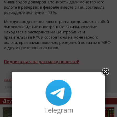
миллиардов долларов. Стоимость доли монетарного
золота в резервах в феврале вместе с тем составила
рекордное значение – 13%.
Международные резервы страны представляют собой
высоколиквидные иностранные активы, которые
находятся в распоряжении Центробанка и
правительства РФ, и состоят они из монетарного
золота, прав заимствования, резервной позиции в МВФ
и других резервных активов.
Подписаться на рассылку новостей
Назад к рубрике «ВАЖНЫЕ НОВОСТИ»
Кол-во просмотров: 17281
Другие статьи по теме
Telegram