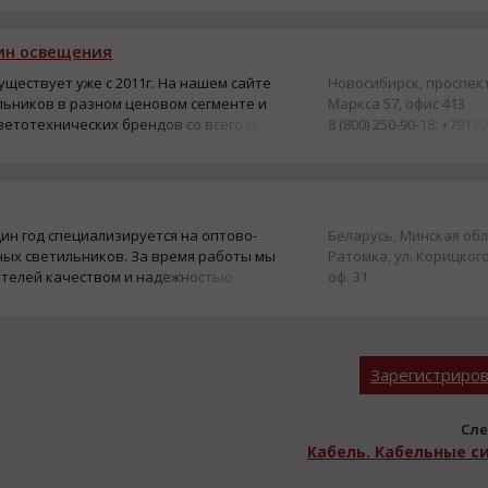
(812) 309-16-03
зин освещения
уществует уже с 2011г. На нашем сайте
Новосибирск, проспек
льников в разном ценовом сегменте и
Маркса 57, офис 413
светотехнических брендов со всего мира
8 (800) 250-90-18; +7913
ции для Новоселов...
ин год специализируется на оптово-
Беларусь, Минская обл.
ых светильников. За время работы мы
Ратомка, ул. Корицкого 
ателей качеством и надежностью
оф. 31
енами, а также максимально выгодными
+375(29)6480686
Зарегистриро
Сле
Кабель. Кабельные с