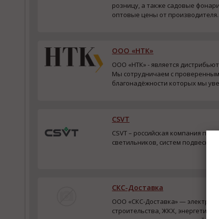
розницу, а также садовые фонари
оптовые цены от производителя. 
ООО «НТК»
ООО «НТК» - является дистрибью
Мы сотрудничаем с проверенным
благонадёжности которых мы уве
CSVT
CSVT – российская компания по 
светильников, систем подвесных
СКС-Доставка
ООО «СКС-Доставка» — электроте
строительства, ЖКХ, энергетики,