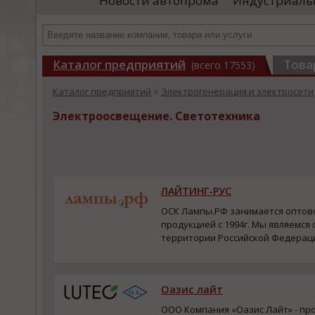
Новости автопрома
Индустриаль
иностранными удостоверяющими центрами.
пр
Чтобы...
че
Каталог предприятий
Това
(всего 17553)
Каталог предприятий
>
Электрогенерация и электросети
Электроосвещение. Светотехника
ЛАЙТИНГ-РУС
ОСК Лампы.РФ занимается оптов
продукцией с 1994г. Мы являемс
территории Российской Федерац
OSRAM, PHILIPS, SCHWABE HELLAS, S
являемся дилерами V...
Оазис лайт
ООО Компания «Оазис Лайт» - пр