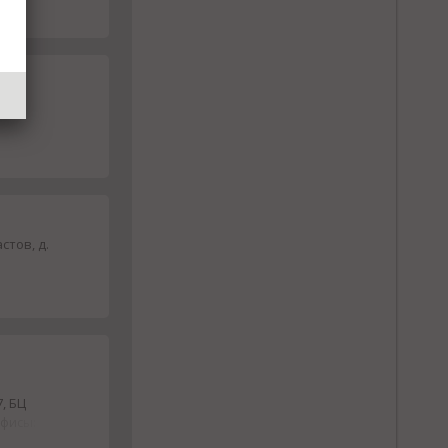
стов, д.
, БЦ
офисы: