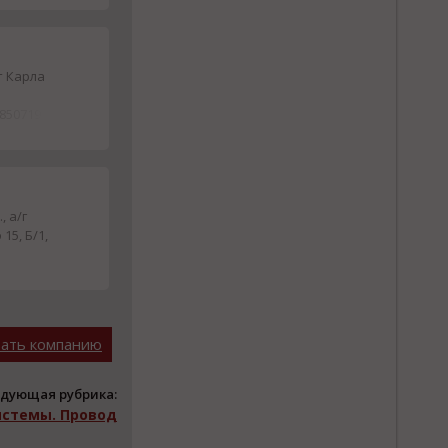
т Карла
9850719
, а/г
15, Б/1,
вать компанию
дующая рубрика:
истемы. Провод