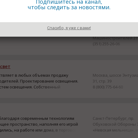
омплексными поставками! Тысячи
Подпишитесь на канал,
чтобы следить за новостями.
й продукции заводского качества.
Спасибо, я уже с вами!
тильников промышленного и уличного
Челябинск, ул.
Машиностроителей 21
(351) 255-26-06
свет
ствляет в любых объемах продажу
Москва, шоссе Энтузиа
одителей. Проектирование освещения.
31, стр. 39
стем освещения. Собственный
8 (800) 775-64-60
 благодаря современным технологиям
Санкт-Петербург, пр.
ее пространство, наполняя его игрой
Обуховской Обороны 7
дились, на работе или дома, в торговом
«Невская мельница», 
кружают источники света, приносящие
103, 317