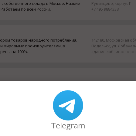
 с собственного склада в Москве. Низкие
Румянцево, корпус Г
Работаем по всей России.
+7 495 9884338
тором товаров народного потребления.
142180, Московская обл,
и мировыми производителями, в
Подольск, ул. Лобачева
рены на 100%.
здание лаб.-инженер
корпус, пом. 220, эт. 2
+7 499 112-43-72
производству светодиодных
127282, Москва, Чермя
 потолков и комплектующих.
проезд, д. 7
+7 (495) 228 11 03
Telegram
хническая продукция для сфер
г. Брест, ул. Гоголя 87
 бытового использования С 2017 года
+375 29 7-255-255