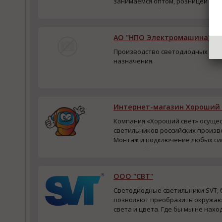
занимаемся оптом, розницей и к
наименований электротехническо
Прямая продажа...
АО "НПО Электромашина"
Производство светодиодных све
назначения.
Интернет-магазин Хороший 
Компания «Хороший свет» осуще
светильников российских произв
Монтаж и подключение любых си
сервисный центр.
ООО "СВТ"
Светодиодные светильники SVT,
позволяют преобразить окружающ
света и цвета. Где бы мы не нахо
центре или в парке, везде нас о