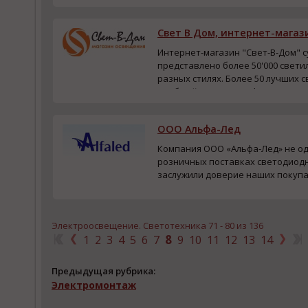
ко...
Свет В Дом, интернет-мага
Интернет-магазин "Свет-В-Дом" с
представлено более 50'000 свети
разных стилях. Более 50 лучших 
Удобный поиск по 20 фильтрам Ак
ООО Альфа-Лед
Компания ООО «Альфа-Лед» не од
розничных поставках светодиодн
заслужили доверие наших покуп
продукции, привлекательными ц
условиями сотр...
Электроосвещение. Светотехника 71 - 80 из 136
8
1
2
3
4
5
6
7
9
10
11
12
13
14
Предыдущая рубрика:
Электромонтаж