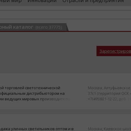
ный мир
Инновации
Отрасли и предприятия
оводятся необходимые проверки, после
«Уральские 
го спутники начнут...
производств
высокоскоро
...
рный каталог
(всего 37775)
Зарегистриро
ой торговлей светотехнической
Москва, Алтуфьевское 
я официальным дистрибьютором на
37с1 (территория ОСК 
ии ведущих мировых производителей:
+7(495)921-12-22, доб. 1
YLVANIA, BLV, FOTON, GE. А также
одажа уличных светильников оптом и в
Москва, Киевское шосс