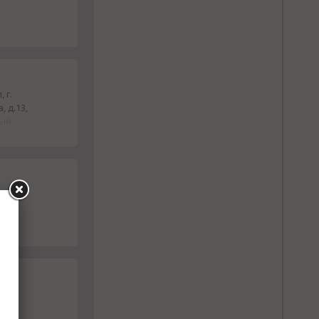
 г.
, д.13,
ный
нский