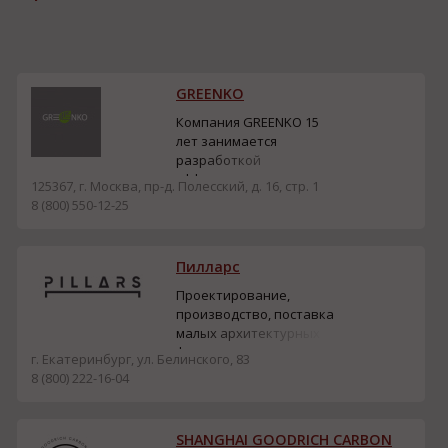
GREENKO
Компания GREENKO 15
лет занимается
разработкой
эффективных
125367, г. Москва, пр-д. Полесский, д. 16, стр. 1
препаратов на основе
8 (800) 550-12-25
биотехнологий для
сельского хозяйства.
Компания
Пилларс
разрабатывает и
производит препараты в
Проектирование,
собственных
производство, поставка
лабораториях на
малых архитектурных
территории Российской
форм для
г. Екатеринбург, ул. Белинского, 83
Федерации. Вся
благоустройства
8 (800) 222-16-04
продукция
территории.
сертифицирована для
реализац...
SHANGHAI GOODRICH CARBON