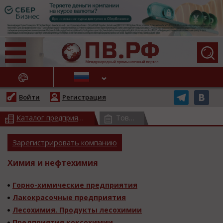
АЖНЫЕ НОВОСТИ
Войти
Регистрация
Каталог предприятий
(всего 17564)
Товарный каталог
(всего 3778
Зарегистрировать компанию
Химия и нефтехимия
Горно-химические предприятия
Лакокрасочные предприятия
Лесохимия. Продукты лесохимии
Предприятия коксохимии