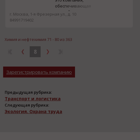
это компания,
зарубежья. Наша
обеспечивающая
компания имеет партн...
полный цикл
г. Москва, 1-я Фрезерная ул., д. 10
производства изделий
84991719402
из пластика, начиная от
проектирования и
изготовления пресс-
Химия и нефтехимия 71 - 80 из 363
форм любой сложности,
заканчивая
8
непосредственно
производством (литьём)
готового изделия и, при
необходимости, сборкой
Зарегистрировать компанию
его ...
Предыдущая рубрика:
Транспорт и логистика
Следующая рубрика:
Экология. Охрана труда