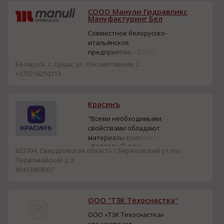
СООО Манули Гидравликс
Мануфактуринг Бел
Совместное белорусско-
итальянское
предприятие – СООО
«Манули Гидравликс
Беларусь, г. Орша, ул. Локомотивная, 2
Мануфактуринг Бел»-
+375216250113
ведущий производитель
гидравлических
резиновых рукавов со
Красинъ
стальным армированием
метражом, а также
"Всеми необходимыми
рукавов высокого
свойствами обладают
давления в сборе (c
материалы компании
фитингами). Одним из
«ТОРГОВЫЙ ДОМ
623704, Свердловская область г Березовский ул пос
наших учредителей яв...
КРАСИНЪ». Высокое
Первомайский д 3
качество продукции
83433858007
подтверждается
сертификатами, а
доставка любой, даже
ООО "ТЗК Техоснастка"
малой партии товара,
осуществляется во все
ООО «ТЗК Техоснастка»
уголки России и ближнего