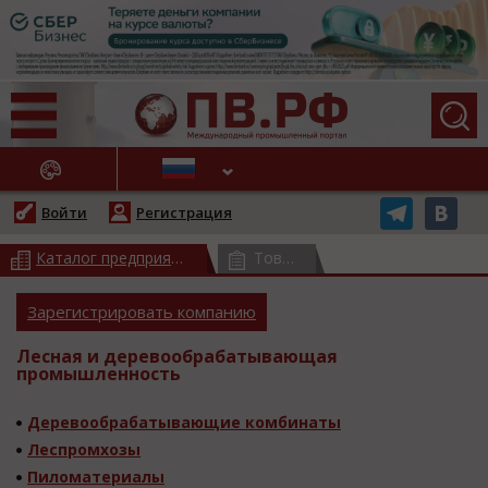
АЖНЫЕ НОВОСТИ
Войти
Регистрация
Каталог предприятий
(всего 17569)
Товарный каталог
(всего 3778
Зарегистрировать компанию
Лесная и деревообрабатывающая
промышленность
Деревообрабатывающие комбинаты
Леспромхозы
Пиломатериалы