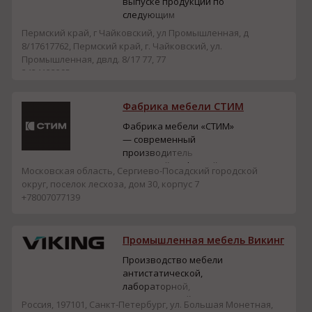
до монтажа.
выпуске продукции по
следующим
направлениям:
Пермский край, г Чайковский, ул Промышленная, д
Производственная
8/17617762, Пермский край, г. Чайковский, ул.
мебель Стеллажи для
Промышленная, двлд. 8/17 77, 77
промышленности
3424122295
Большегрузные колеса
для авиационной
Фабрика мебели СТИМ
промышленности
Специализированная
Фабрика мебели «СТИМ»
оргтехоснастка Средства
— современный
наземного обслуживания
производитель
(для ТОиР ВС) Прессы ру...
корпусной и офисной
Московская область, Сергиево-Посадский городской
мебели в Сергиевом
округ, поселок лесхоза, дом 30, корпус 7
Посаде. Предлагаем
+78007077139
офисную мебель оптом,
модульные кухни,
мебель из тамбурата и
Промышленная мебель Викинг
полную меблировку
квартир, отелей и
Производство мебели
коммерческих объектов.
антистатической,
лабораторной,
металлической
Россия, 197101, Санкт-Петербург, ул. Большая Монетная,