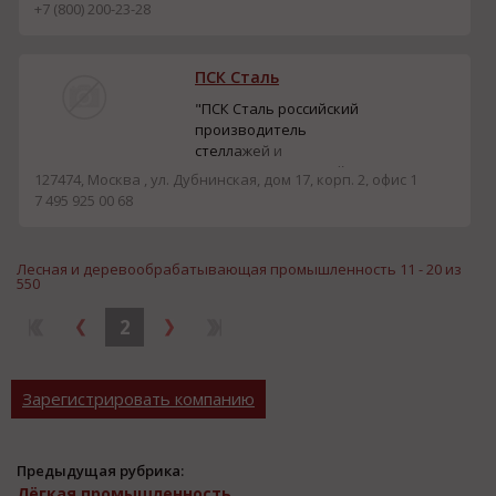
игровое оборудование и
+7 (800) 200-23-28
мебель для детских
садов. Продукция — от
мебели и дидактических
ПСК Сталь
пособий до театральных
декораций и уличных
"ПСК Сталь российский
фигур —
производитель
разрабатывается с
стеллажей и
участием педагогов,
металлоконструкций на
127474, Москва , ул. Дубнинская, дом 17, корп. 2, офис 1
тестируется в ДОУ ...
фермах. Собственное
7 495 925 00 68
производство, отдел
проектирования,
подготовка КП
Лесная и деревообрабатывающая промышленность 11 - 20 из
менеджерами-
550
инженерами, гибкие
сроки поставки и оплаты.
2
Производим,
проектируем и
монтируем: - склады на
Зарегистрировать компанию
стеллажах; - паллетн...
Предыдущая рубрика:
Лёгкая промышленность