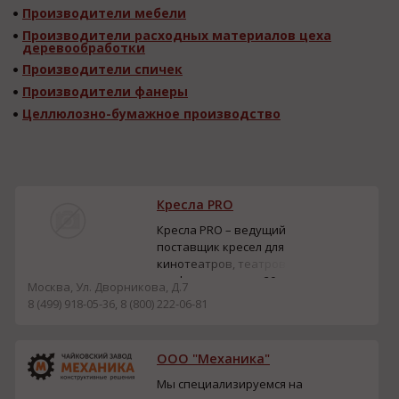
Производители мебели
Производители расходных материалов цеха
деревообработки
Производители спичек
Производители фанеры
Целлюлозно-бумажное производство
Кресла PRO
Кресла PRO – ведущий
поставщик кресел для
кинотеатров, театров и
конференц-залов. 20+
Москва, Ул. Дворникова, Д.7
лет опыта, европейские
8 (499) 918-05-36, 8 (800) 222-06-81
производители, 25 лет
гарантии. Более 250
реализованных
ООО "Механика"
проектов по всей России.
Полный цикл: от дизайна
Мы специализируемся на