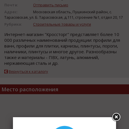
Почта:
Отправить письмо
Адрес:
Московская область, Пушкинский район, с.
Тарасовская, ул. Б. Тарасовская, д.111, строение №1, отдел 20, 17
Рубрика:
Строительные товары и услуги
Интернет-магазин "Кроссторг" представляет более 10
000 различных наименований продукции: профили для
ванн, профили для плитки, карнизы, плинтусы, пороги,
наличники, плинтусы и многое другое. Разнообразны
также и материалы - ПВХ, латунь, алюминий,
нержавеющая сталь и др.
Вернуться к каталогу
Место расположения