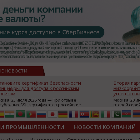
ЫЕ НОВОСТИ
тановите сертификат безопасности
Вторая пар
нцифры для доступа к российским
низкоорбит
рвисам
успешно вы
сква, 23 июля 2026 года — При отзыве
Москва, 20 и
рубежных SSL-сертификатов российские
второй сери
йты могут некорректно открываться в
аппаратов, к
остранных браузерах (Google Chrome,
масштабной 
fari, Edge и др.), а соединение с сервисами
группировки
жет отображаться как небезопасное.
интернет с 
ТИ ПРОМЫШЛЕННОСТИ
НОВОСТИ КОМПАНИЙ
которые ресурсы уже сообщили о
из ключевых
зможной недоступности и ошибках при
«Экономика 
дключении из-за отзывов сертификатов
трансформаци
ДИПЛОМЫ