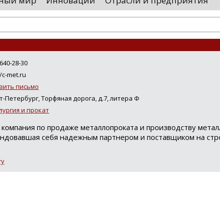
ный мир
Инновации
Отрасли и предприятия
оводятся необходимые проверки, после
«Уральские 
го спутники начнут...
производств
высокоскоро
...
)640-28-30
/c-met.ru
вить письмо
кт-Петербург, Торфяная дорога, д.7, литера Ф
ургия и прокат
 компания по продаже металлопроката и производству метал
ндовавшая себя надежным партнером и поставщиком на ст
гу
Loading...