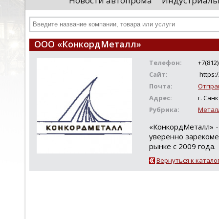
Новости автопрома
Индустриаль
иностранными удостоверяющими центрами.
пр
Чтобы...
че
ООО «КонкордМеталл»
Телефон:
+7(812
Сайт:
https:/
Почта:
Отпра
Адрес:
г. Сан
Рубрика:
Металл
«КонкордМеталл» -
уверенно зарекоме
рынке с 2009 года.
Вернуться к катало