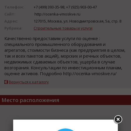
Телефон:
+7 (499) 393-35-98, +7 (925) 903-00-47
Сайт:
http://ocenka-vmoskve.ru
Адрес:
127015, Москва, ул. Новодмитровская, 5а, стр. 8
Рубрика:
Строительные товары и услуги
Качественно предоставим услуги по оценке :
специального промышленного оборудования и
агрегатов, стоимости бизнеса (как предприятия в целом,
так и всех пакетов акций), морских и речных объектов,
недвижимых сдаваемых объектов, ущерба в случае
возгорания. Консультации по инвестиционным планам,
оценке активов. Подробно http://ocenka-vmoskve.ru/
Вернуться к каталогу
Место расположения