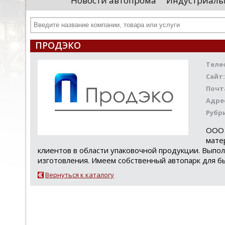
Новости автопрома
Индустриаль
департамента продаж и контрактации
ин
гражданского судостроения ...
Чт
ПРОДЭКО
Теле
Сайт:
Почт
Адре
Рубр
ООО 
мате
клиентов в области упаковочной продукции. Выпо
изготовления. Имеем собственный автопарк для б
Вернуться к каталогу