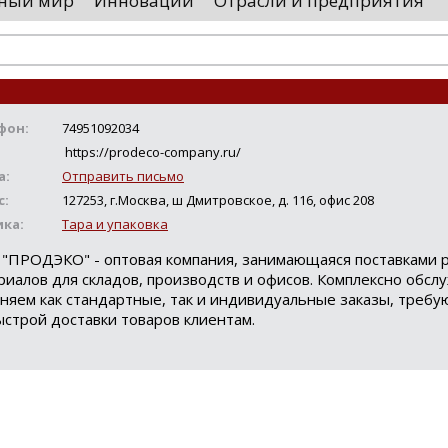
ный мир
Инновации
Отрасли и предприятия
остранными удостоверяющими центрами.
проводятся 
обы...
чего спутники
фон:
74951092034
https://prodeco-company.ru/
а:
Отправить письмо
с:
127253, г.Москва, ш Дмитровское, д. 116, офис 208
ика:
Тара и упаковка
"ПРОДЭКО" - оптовая компания, занимающаяся поставками 
риалов для складов, производств и офисов. Комплексно обсл
лняем как стандартные, так и индивидуальные заказы, треб
ыстрой доставки товаров клиентам.
Loading...