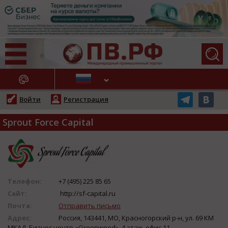
АЖНЫЕ НОВОСТИ
Войти
Регистрация
Sprout Force Capital
Телефон:
+7 (495) 225 85 65
Сайт:
http://sf-capital.ru
Почта:
Отправить письмо
Адрес:
Россия, 143441, МО, Красногорский р-н, ул. 69 КМ
МКАД, Бизнес центр «Greenwood», 4 этаж, офис 11