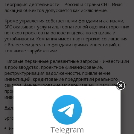
География деятельности – Россия и страны СНГ. Иная
локация объектов допускается как исключение.
Кроме управления собственными фондами и активами,
SFC оказывает услуги альтернативной оценки сторонних
потоков проектов на основе индекса потенциала и
устойчивости. Компания имеет партнерские соглашения
с более чем десятью фондами прямых инвестиций, в
том числе зарубежными.
Типовые первичные релевантные запросы – инвестиции
в производство, проектное финансирование,
реструктуризация задолженности, привлечение
инвестиций, кредитование предприятий реального
сектора, финансирование модернизации и расширения
производства, фонды прямых инвестиций, со-
инвестирование в проекты реального сектора.
Виды деятельности
Sprout Force Capital осуществляет:
Telegram
инвестиции в производство,