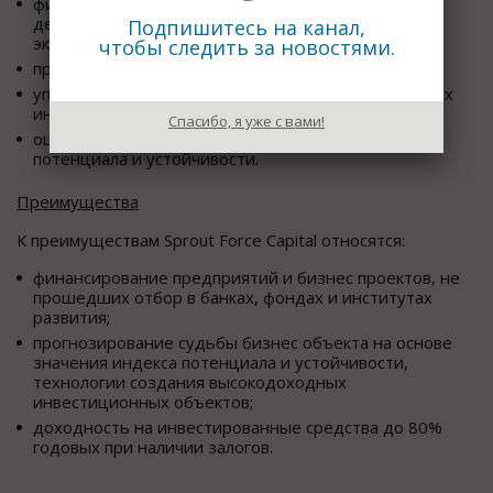
финансирование модернизации и расширения
деятельности предприятий реального сектора
Подпишитесь на канал,
экономики,
чтобы следить за новостями.
проектное финансирование,
управление проектами, активами и фондами прямых
инвестиций,
Спасибо, я уже с вами!
оценку инвестиционных проектов на базе индекса
потенциала и устойчивости.
Преимущества
К преимуществам Sprout Force Capital относятся:
финансирование предприятий и бизнес проектов, не
прошедших отбор в банках, фондах и институтах
развития;
прогнозирование судьбы бизнес объекта на основе
значения индекса потенциала и устойчивости,
технологии создания высокодоходных
инвестиционных объектов;
доходность на инвестированные средства до 80%
годовых при наличии залогов.