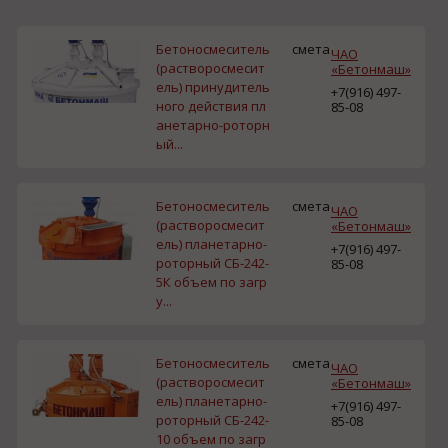
Бетоносмеситель
смета
ЧАО
(растворосмесит
«Бетонмаш»
ель) принудитель
+7(916) 497-
ного действия пл
85-08
анетарно-роторн
ый...
Бетоносмеситель
смета
ЧАО
(растворосмесит
«Бетонмаш»
ель) планетарно-
+7(916) 497-
роторный СБ-242-
85-08
5К объем по загр
у...
Бетоносмеситель
смета
ЧАО
(растворосмесит
«Бетонмаш»
ель) планетарно-
+7(916) 497-
роторный СБ-242-
85-08
10 объем по загр