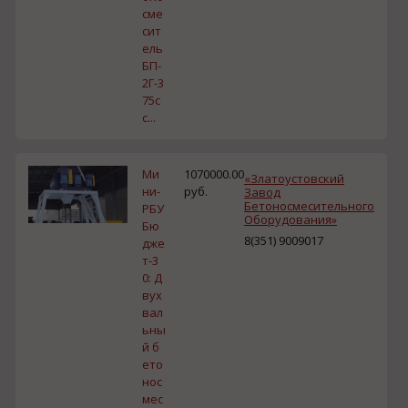
сме
сит
ель
БП-
2Г-3
75с
с...
Ми
1070000.00
«Златоустовский
ни-
руб.
Завод
Бетоносмесительного
РБУ
Оборудования»
Бю
8(351) 9009017
дже
т-3
0: Д
вух
вал
ьны
й б
ето
нос
мес