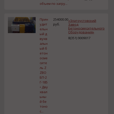
объем по загру...
Прин
254000.00
«Златоустовский
удит
руб.
Завод
Бетоносмесительного
ельн
Оборудования»
ый д
8(351) 9009017
вухв
альн
ый б
етон
осме
сите
ль Z
ZBO
БП-2
Г-185
• Дву
хвал
ьны
й бе
тоно
с...