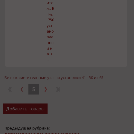
ите
ль Б
П-2Г
-750
уст
ано
вле
нны
й н
а 3
...
Бетоносмесительные узлы и установки 41 - 50 из 65
5
Добавить товары
Предыдущая рубрика: