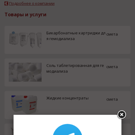
Подробнее о компании
Товары и услуги
Бикарбонатные картриджи дл
смета
я гемодиализа
Cоль таблетированная для ге
смета
модиализа
Жидкие концентраты
смета
Ацетатный концентрат сухой
смета