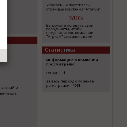
Уважаемый посетитель
страницы компании "Атриум",
ЗДЕСЬ
Вы можете оставить свои
координаты, чтобы
представитель компании
"Атриум" связался с вами!
Статистика
Информацию о компании
просмотрели:
сегодня -
1
за весь период с момента
регистрации -
4091
зданий и
шленного