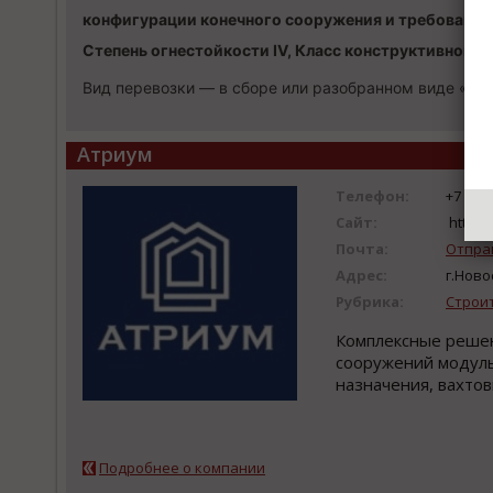
конфигурации конечного сооружения и требований 
Степень огнестойкости IV, Класс конструктивной
Вид перевозки — в сборе или разобранном виде «Т
Атриум
Телефон:
+7 (383
Сайт:
https:
Почта:
Отпра
Адрес:
г.Ново
Рубрика:
Строи
Комплексные решен
сооружений модул
назначения, вахтов
Подробнее о компании