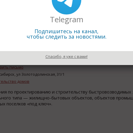
заказчика.
 пожарной опасности С1.
Telegram
ранспак» 6000х2440х2500мм.
Подпишитесь на канал,
чтобы следить за новостями.
) 309 22 90
Спасибо, я уже с вами!
//atrium-modul.ru/
вить письмо
сибирск, ул Золотодолинская, 31/1
тельство домов
ия по проектированию и строительству быстровозводимых 
ьного типа — жилищно-бытовых объектов, объектов промы
ых поселков «под ключ».