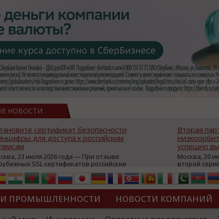
ЫЕ НОВОСТИ
тановите сертификат безопасности
Вторая пар
нцифры для доступа к российским
низкоорбит
рвисам
успешно вы
сква, 23 июля 2026 года — При отзыве
Москва, 20 и
рубежных SSL-сертификатов российские
второй сери
йты могут некорректно открываться в
аппаратов, к
остранных браузерах (Google Chrome,
масштабной 
fari, Edge и др.), а соединение с сервисами
группировки
жет отображаться как небезопасное.
интернет с 
ТИ ПРОМЫШЛЕННОСТИ
НОВОСТИ КОМПАНИЙ
которые ресурсы уже сообщили о
из ключевых
зможной недоступности и ошибках при
«Экономика 
дключении из-за отзывов сертификатов
трансформаци
ДИПЛОМЫ