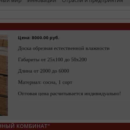
ный мир
Инновации
Отрасли и предприятия
оводятся необходимые проверки, после
«Уральские 
го спутники начнут...
производств
высокоскоро
...
Цена: 8000.00 руб.
Доска обрезная естественной влажности
Габариты от 25х100 до 50х200
Длина от 2000 до 6000
Материал: сосна, 1 сорт
Оптовая цена расчитывается индивидуально!
ННЫЙ КОМБИНАТ"