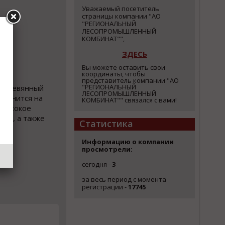
Уважаемый посетитель
страницы компании "АО
"РЕГИОНАЛЬНЫЙ
ЛЕСОПРОМЫШЛЕННЫЙ
КОМБИНАТ"",
ЗДЕСЬ
Вы можете оставить свои
координаты, чтобы
вом
представитель компании "АО
"РЕГИОНАЛЬНЫЙ
; деревянный
ЛЕСОПРОМЫШЛЕННЫЙ
хранится на
КОМБИНАТ"" связался с вами!
 высокое
ика, а также
Статистика
Информацию о компании
просмотрели:
сегодня -
3
за весь период с момента
регистрации -
17745