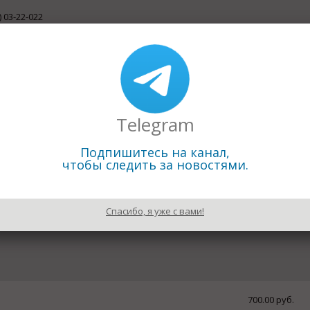
) 03-22-022
/aorlk.ru
вить письмо
ква, Путевой пр. 13
атериалы
ный комбинат» уже несколько лет занимается производст
Telegram
ких как: клеёный брус; плита OSB; оцилиндрованное бревно
ая фанера; обрезная и строганная доска. Готовая продукция 
ием всех норм и стандартов. Преимущества нашей компании:
Подпишитесь на канал,
ловия сотрудничества; удобный сервис; гибкая ценовая полит
чтобы следить за новостями.
Спасибо, я уже с вами!
700.00 руб.