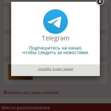
Насос шестеренный Argo Hyto
смета
s P23-5,8L.61030
Telegram
Насос шестеренный ZHG P23-
смета
5,8L-A03D01-AG02P01-N /65017/
Подпишитесь на канал,
чтобы следить за новостями.
Фильтроэлемент MP Filtri CS-15
смета
Спасибо, я уже с вами!
0-P25-A
Смотреть все товары компании
Место расположения