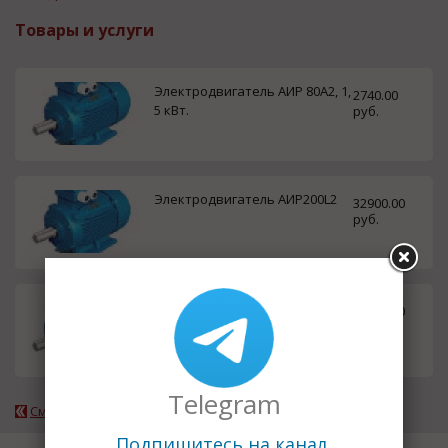
Товары и услуги
Электродвигатель АИР 80А2, 1,
2740.00
5 кВт.
руб.
Электродвигатель АИР200L2
32900.00
руб.
Электродвигатель АИР200М2
29200.00
руб.
Telegram
Смотреть все товары компании
Подпишитесь на канал,