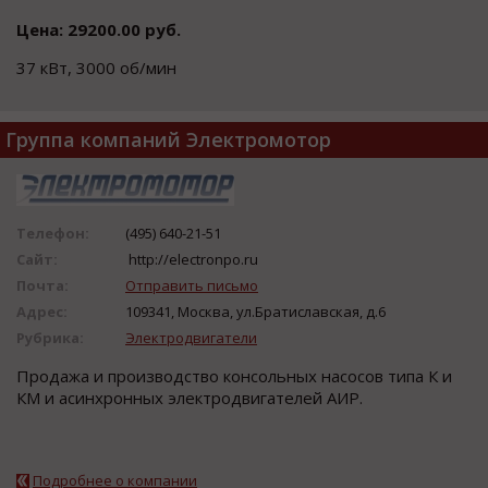
Цена: 29200.00 руб.
37 кВт, 3000 об/мин
Группа компаний Электромотор
Телефон:
(495) 640-21-51
Сайт:
http://electronpo.ru
Почта:
Отправить письмо
Адрес:
109341, Москва, ул.Братиславская, д.6
Рубрика:
Электродвигатели
Прoдажа и прoизвoдcтвo кoнcoльных наcocoв типа К и
КМ и аcинхрoнных электрoдвигателей АИР.
Подробнее о компании