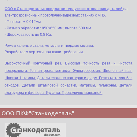
ООО « Станкодеталь» предлагает
услуги изготовления деталей
на
электроэрозионных проволочно-вырезных станках с ЧПУ.
- Точность ± 0.012мм;
- Размер обработки : 850х650 мм ; высота 600 мм.
- Шероховатость до 0,8 Ra.
Режем каленые стали, металлы и твердые сплавы.
Разработаем чертежи под ваши требования.
Высокоточный контурный рез. Высокая точность реза и чистота
поверхности. Точная резка металла. Электроэрозия. Шпоночный паз.
Шпонки. Штампы. Детали сложных контуров и форм. Резка металла без
отходов. Детали штамповой оснастки, матрицы, пуансоны. Детали
экструдера и фильеры. Кулачки. Проволочно-вырезной.
ООО ПКФ"Станкодеталь"