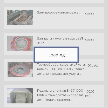
Электроэрозионная резка .
смета
Telegram
Подпишитесь на канал,
чтобы следить за новостями.
Спасибо, я уже с вами!
Запчасти к муфтам-тормоз УВ-
смета
3132.
Термообработка деталей уста
1.00 руб.
новкой ТВЧ. ООО ПКФ «Станко
деталь» предлагает услуги...
Педаль станочная ВК 37. ООО
100.00
ПКФ «Станкодеталь» предлаг
руб.
ает : Педаль станочн...