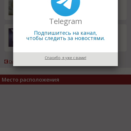
смета
Telegram
Фильтрующие элементы для ф
Подпишитесь на канал,
100.00
ильтр-прессов.
руб.
чтобы следить за новостями.
Спасибо, я уже с вами!
Смотреть все товары компании
Место расположения