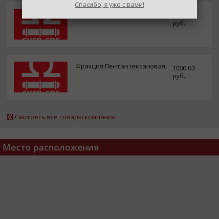
Спасибо, я уже с вами!
Пентановая фракция
1000.00
руб.
Фракция Пентан гексановая
1000.00
руб.
Смотреть все товары компании
Место расположения