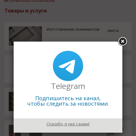
Товары и услуги
Изготовление ложементов
смета
Перфорированные короба (ка
смета
бель-каналы) ф. Elettrocanali S.
p.a
Telegram
Изолятор ИОР – 10-7,5
190.00
Подпишитесь на канал,
руб.
чтобы следить за новостями.
Спасибо, я уже с вами!
ОММЕТР
40000.00
руб.