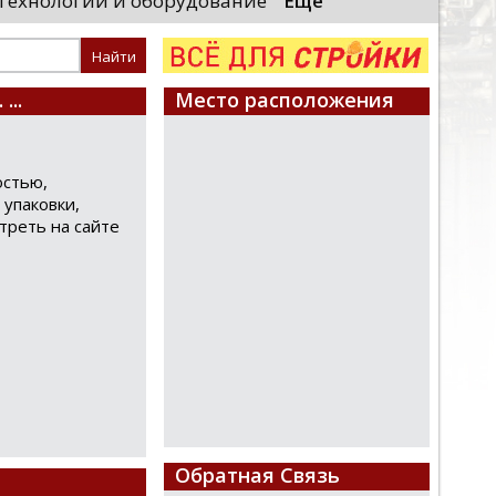
Технологии и оборудование
Еще
большая честь выполн
локомотивы»)
Президента и вручить 
енного комплекса для выпуска
стных поездов. Главный вывод,
..
Место расположения
остью,
 упаковки,
треть на сайте
Обратная Связь