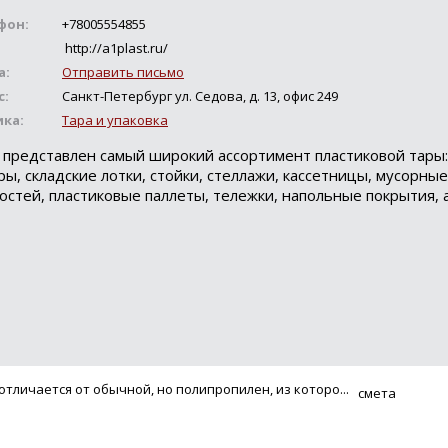
фон:
+78005554855
http://a1plast.ru/
а:
Отправить письмо
с:
Санкт-Петербург ул. Седова, д. 13, офис 249
ика:
Тара и упаковка
с представлен самый широкий ассортимент пластиковой тары
, складские лотки, стойки, стеллажи, кассетницы, мусорны
остей, пластиковые паллеты, тележки, напольные покрытия, 
Loading...
тличается от обычной, но полипропилен, из которо...
смета