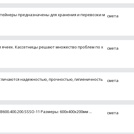
тейнеры предназначены для хранения и перевозки м
смета
 ячеек. Кассетницы решают множество проблем по х
смета
личаются надежностью, прочностью, гигиеничность
смета
B600.400.200.SSSO-11 Размеры: 600x400x200мм ...
смета