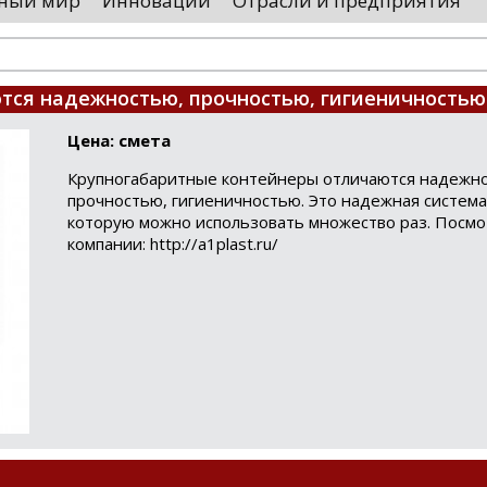
ный мир
Инновации
Отрасли и предприятия
оводятся необходимые проверки, после
«Уральские 
го спутники начнут...
производств
высокоскоро
...
я надежностью, прочностью, гигиеничностью. .
Цена: смета
Крупногабаритные контейнеры отличаются надежн
прочностью, гигиеничностью. Это надежная система
которую можно использовать множество раз. Посмо
компании: http://a1plast.ru/