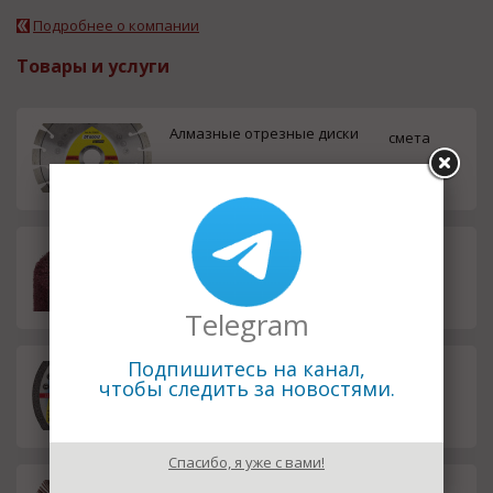
Подробнее о компании
Товары и услуги
Алмазные отрезные диски
смета
Лепестковая головка
смета
Telegram
Подпишитесь на канал,
Отрезные круги Kronenflex®
смета
чтобы следить за новостями.
Спасибо, я уже с вами!
Лепестковые круги